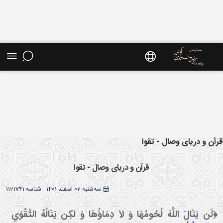
ش موضوعی - سایت استاد مرتضی جوادی آملی
آن و دریای وصال - تقوا
قرآن و دریای وصال - تقوا
سه‌شنبه 02 اسفند 1401
شناسه:
1121741
﴿لَن يَنَالَ اللَّهَ لُحُومُهَا وَ لاَ دِمَاؤُهَا وَ لكِن يَنَالُهُ التَّقْوَي