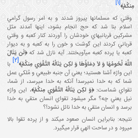
[1]
مِنكُمْ﴾
وقتي که مسلمان ها پيروز شدند و به امر رسول گرامي
اسلام بنا شد که حج انجام بشود، اينها آمدند مثل
مشرکين قرباني هاي خودشان را آوردند کنار کعبه و وقتي
قرباني کردند اين گوشت و خون را به کعبه و به ديوار
کعبه يا پرده کعبه مي آويختند. آيه نازل شد که
﴿لَن يَنَالَ
[2]
اللَّهَ لُحُومُهَا وَ لاَ دِمَاؤُهَا وَ لكِن يَنَالُهُ التَّقْوَي مِنكُمْ﴾
با
اين واژه آشنا هستيد؛ يعني آن جنبه طبيعي و مُلکي عمل
شما که به خدا نمي رسد! آنکه به خدا مي رسد، از شما،
تقواي شماست:
﴿وَ لكِن يَنَالُهُ التَّقْوَي مِنكُمْ﴾
، اين واژه
نيل يعني چه؟ مگر مي شود تقواي انسان متقي به خدا
برسد و انسان متقي به خدا نائل نشود!؟
نتیجه: بنابراين انسان صعود مي کند و از پرده تقوا بالا
مي رود و در ساحت الهي قرار مي گيرد.