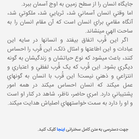
جايگاه انسان را از سطح زمين به اوج آسمان ببرد.
اما وقتي انسان آسماني شد، ثريايي شد، ملکوتي شد،
آن گاه مقامي براي انسان است که آن مقام انسان را به
ساحت الهي مي نشاند.
اگر اين قُرب اتفاق بيفتد و انسان ها در سايه اين
عبادات و اين اطاعت ها و امثال ذلک، اين قُرب را احساس
کنند، باعث مي شود که نوع حياتشان و زندگي شان به گونه
ديگري بشود. اين قُرب که يک قُرب لفظي و اعتباري و
انتزاعي و ذهني نيست! اين قُرب با انسان به گونه اي
عمل مي کند که انسان احساس مي کند در همه امور
پشتيباني دارد. امري حاضر، ناظر، شاهد در کنار او است
و او را دارد به سمت خواسته هاي اصلي اش هدايت مي کند.
جهت دسترسی به متن کامل سخنرانی
اینجا
کلیک کنید.