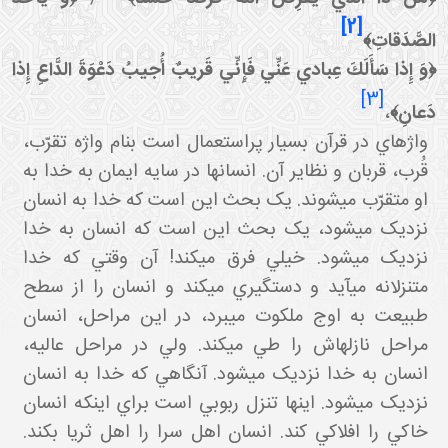
[2]
الصَّدَقاتِ﴾
﴿وَ إِذا سَأَلَكَ عِبادي عَنِّي فَإِنِّي قَريبٌ أُجيبُ دَعْوَةَ الدَّاعِ إِذا
[3]
دَعانِ﴾
،
واژه اي در قرآن بسيار پراستعمال است بنام واژه تقرّب،
قُرب، قربان و نظاير آن. انسان ها در سايه ايمان به خدا به
او متقرّب مي شوند. يک بحث اين است که خدا به انسان
نزديک مي شود، يک بحث اين است که انسان به خدا
نزديک مي شود. خيلي فرق مي کند! آن وقتي که خدا
متنزلانه مي آيد و دستگيري مي کند و انسان را از سطح
طبيعت به اوج ملکوت مي برد، در اين مراحل، انسان
مراحل نازله اش را طي مي کند. ولي در مراحل عاليه،
انسان به خدا نزديک مي شود. آن گاهي که خدا به انسان
نزديک مي شود
.
اينها تنزل ربوبي است براي اينکه انسان
خاکي را افلاکي کند. انسان اهل سرا را اهل ثريا بکند.