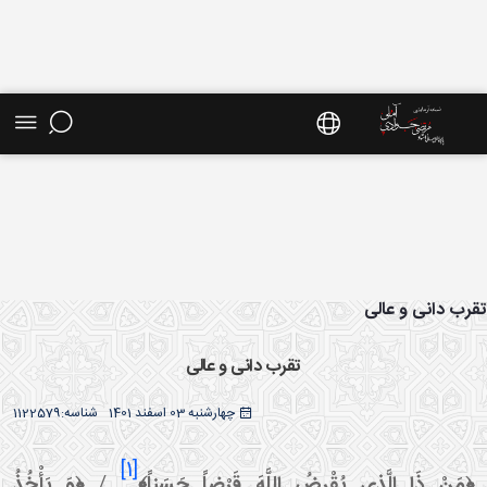
ش موضوعی - سایت استاد مرتضی جوادی آملی
رب دانی و عالی
تقرب دانی و عالی
چهارشنبه 03 اسفند 1401
شناسه:
1122579
[1]
مَنْ ذَا الَّذي يُقْرِضُ اللَّهَ
قَرْضاً حَسَناً
﴾
/
﴿وَ يَأْخُذُ