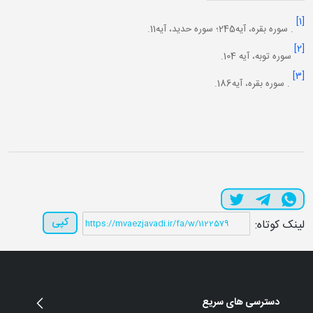
[1]
. سوره بقره، آيه245؛ سوره حديد، آيه11.
[2]
سوره توبه، آیه 104.
[3]
. سوره بقره، آيه186.
کپی
لینک کوتاه:
دسترسی های سریع