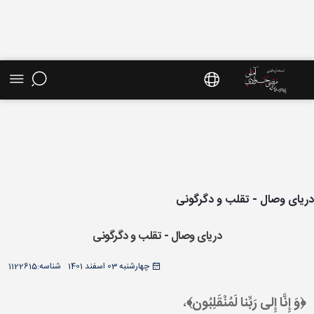
ش موضوعی - سایت استاد مرتضی جوادی آملی
یای وصال - تقلب و دگرگونی
دریای وصال - تقلب و دگرگونی
چهارشنبه 03 اسفند 1401
شناسه:
1122615
﴿
وَ إِنَّا إِلى‏ رَبِّنا لَمُنْقَلِبُون‏
﴾
،