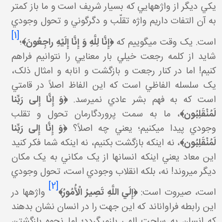
کي ديگر از واژه
هايي که بسيار شريف است و ما باز کمتر
به آن التفات داريم واژه تقلّب و دگرگوني و تحول وجودي
[1]
ست. يک وقت مي
گوييم که
﴿
إِنَّا لِلَّهِ وَ إِنَّا إِلَيْهِ راجِعُونَ‏
﴾
؛
شايد از کلمه رجعت خيلي بار معنايي را نتوانيم فراهم
کنيم! اما در کنار رجعت و بازگشت و انابه و امثال ذلک،
يک سلسله الفاظي است که اين الفاظ اصلاً در قامتي
ست که به فهم بشر عادي نمي
رسد.
﴿
وَ إِنَّا إِلى‏ رَبِّنا
لَمُنْقَلِبُون‏
﴾
، ما به سمت پروردگارمان تحول و تقلب
جودي پيدا مي
کنيم؛ يعني چه اصلاً؟
﴿
وَ إِنَّا إِلى‏ رَبِّنا
لَمُنْقَلِبُون‏
﴾
، نه اينکه بازگشت بکنيم، نه اينکه شما فکر کنيد
ين معاد يعني اينکه انسان
ها از يک مکاني به يک مکان
ديگر مي
روند! نه، بلکه انقلاب وجودي است، تحول وجودي
[2]
است، صيروت است:
﴿
إِلَي اللَّهِ تَصِيرُ الْأُمُورُ
﴾
واژه
ها در
ين رابطه فراوان
اند که اين جهت را در انسان نشان بدهند
که انسان به ساحت الهي بازمي
گردد؛ اما نحوه بازگشتن