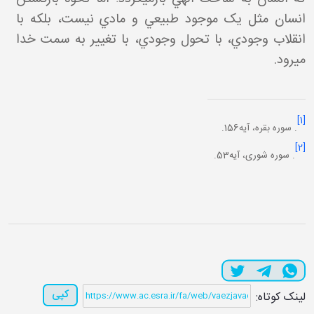
انسان مثل يک موجود طبيعي و مادي نيست، بلکه با
انقلاب وجودي، با تحول وجودي، با تغيير به سمت خدا
مي
رود.
[1]
. سوره بقره، آيه156.
[2]
. سوره شوری، آيه53.
کپی
لینک کوتاه: