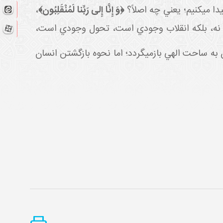
دا مي
کنيم؛ يعني چه اصلاً؟
﴿
وَ إِنَّا إِلى‏ رَبِّنا لَمُنْقَلِبُون‏
﴾
،
 نه، بلکه انقلاب وجودي است، تحول وجودي است،
 به ساحت الهي بازمي
گردد؛ اما نحوه بازگشتن انسان