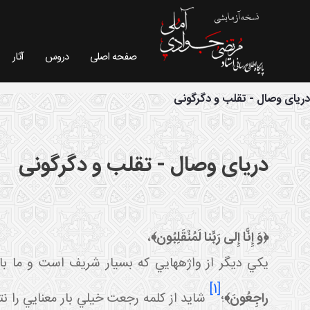
صفحه اصلی
دروس
آثار
فیش موضوعی - سایت استاد مرتضی جوادی آملی
دریای وصال - تقلب و دگرگونی
دریای وصال - تقلب و دگرگونی
﴿
وَ إِنَّا إِلى‏ رَبِّنا لَمُنْقَلِبُون‏
﴾
،
يکي ديگر از واژه
هايي که بسيار شريف است و ما باز
[1]
راجِعُونَ‏
﴾
؛
شايد از کلمه رجعت خيلي بار معنايي را نت