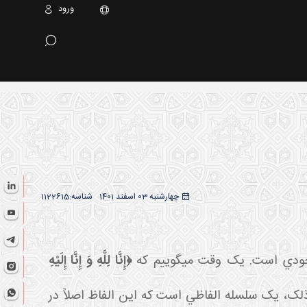
ورود
چهارشنبه 03 اسفند 1401
شناسه:
1122615
 وجودي است. يک وقت مي
گوييم که
﴿
إِنَّا لِلَّهِ وَ إِنَّا إِلَيْهِ
ل ذلک، يک سلسله الفاظي است که اين الفاظ اصلاً در