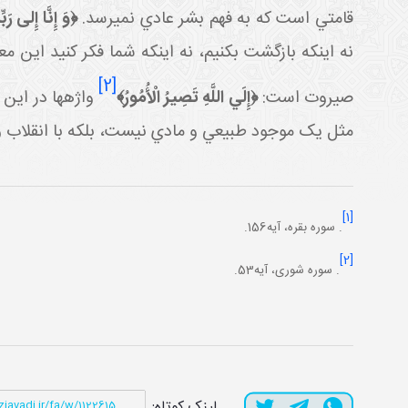
قامتي است که به فهم بشر عادي نمي
رسد.
﴿
وَ إِنَّا إِلى‏ رَبّ
نه اينکه بازگشت بکنيم، نه اينکه شما فکر کنيد اين معا
[2]
صيروت است:
﴿
إِلَي اللَّهِ تَصِيرُ الْأُمُورُ
﴾
واژه
ها در اين 
مثل يک موجود طبيعي و مادي نيست، بلکه با انقلاب و
[1]
. سوره بقره، آيه156.
[2]
. سوره شوری، آيه53.
لینک کوتاه: