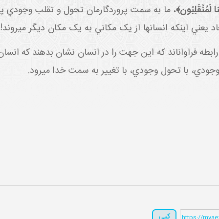
ِنا لَمُنْقَلِبُون‏
﴾
، ما به سمت پروردگارمان تحول و تقلب وجودي پي
د يعني اينکه انسان
ها از يک مکاني به يک مکان ديگر مي
روند!
رابطه فراوان
اند که اين جهت را در انسان نشان بدهند که انسان
جودي، با تحول وجودي، با تغيير به سمت خدا مي
رود.
کپی