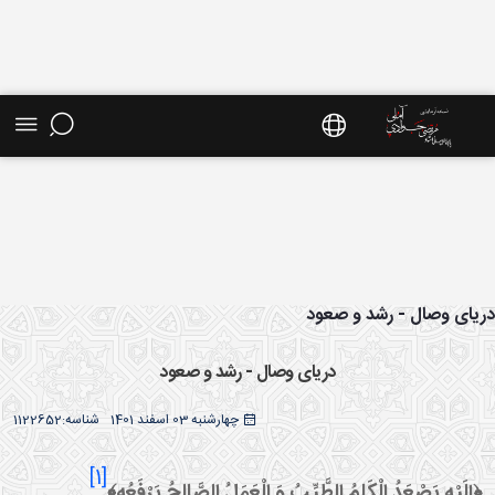
ش موضوعی - سایت استاد مرتضی جوادی آملی
یای وصال - رشد و صعود
دریای وصال - رشد و صعود
چهارشنبه 03 اسفند 1401
شناسه:
1122652
[1]
﴿إِلَيْهِ يَصْعَدُ الْكَلِمُ الطَّيِّبُ وَ الْعَمَلُ الصَّالِحُ يَرْفَعُه‏﴾