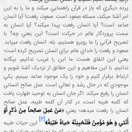
پرده ديگري که باز در قرآن راهنمايي مي کند و ما را به اين
امر آشنا مي کند، مسئله صعود است. صعود، رفعت! آيا انسان
صاعد است؟ آيا انسان رفعت پيدا مي کند؟ آيا انسان به
سمت پروردگار عالم در حرکت است؟ اين يعني چه؟ با
تصريح قرآني را ما روبرو هستيم، بله: انسان رفعت مي يابد.
صعود و رفعت را خداي عالم براي انسان تصريح کرده است؛
يعني اين اتفاق هست. ما اين را غريب ندانيم، بيگانه
ندانيم، با اين مفاهيم و اين حقائق از نزديک آشنا شويم و
ارتباط برقرار کنيم و خود را يک موجود صاعد ببينيم. يکي
موجودي که در حال رشد و تعالي است. عمل صالح انساني
انسان را رفيع مي کند. اگر جان انسان به توحيد طهارت يافت
که کلمه طيبه است، در کنار آن کلمه طيبه، عمل صالح
انسان را رفعت مي دهد؛ يعني
﴿
مَنْ عَمِلَ صالِحاً مِنْ ذَكَرٍ أَوْ
[2]
ُنْثي‏ وَ هُوَ مُؤْمِنٌ فَلَنُحْيِيَنَّهُ حَياةً طَيِّبَةً﴾
اين حيات طيبه
که در زمين نيست، در زمين که ما نمي توانيم حيات طيبه