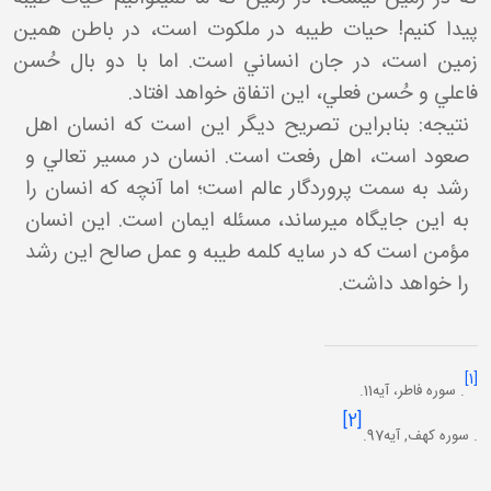
پيدا کنيم! حيات طيبه در ملکوت است، در باطن همين
زمين است، در جان انساني است. اما با دو بال حُسن
فاعلي و حُسن فعلي، اين اتفاق خواهد افتاد.
نتیجه: بنابراين تصريح ديگر اين است که انسان اهل
صعود است، اهل رفعت است. انسان در مسير تعالي و
رشد به سمت پروردگار عالم است؛ اما آنچه که انسان را
به اين جايگاه مي رساند، مسئله ايمان است. اين انسان
مؤمن است که در سايه کلمه طيبه و عمل صالح اين رشد
را خواهد داشت.
[1]
. سوره فاطر، آيه11.
[2]
. سوره کهف, آيه97.