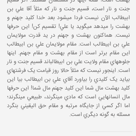
بهشت است! همه اينها در مشتشان هستند. اگر قسيم
جنت و نار است، قسيم جنت و نار که مثلاً آقا علي بن
ابيطالب الآن نيست فردا مي شود بعد خدا کليد جهنم و
بهشت را مي دهد مي گويد يا علي! تقسيم کن! اين حرف ها
نيست. هم اکنون بهشت و جهنم در يد قدرت مولايمان
علي بن ابيطالب است. مقام مولايمان علي بن ابيطالب
اين مقام برتر است از مقام بهشت و مقام جهنم. اينها
جلوه هاي مقام ولايت علي بن ابيطالب اند قسيم جنت و نار
است. اين جور نيست که مثلاً حالا روز قيامت يک فرشته اي
بيايد يک کليدي را بياورد آقاي علي بن ابيطالب بيا اين
کليد بهشت مال شما اين کليد جهنم مال شما! اين حرف ها
مال انسان هايي است که مادي مي نگرند، طبيعي مي نگرند؛
اما اگر کسي از جايگاه مرتبه و مقام حق اليقيني بنگرد
مسئله به گونه ديگري است.