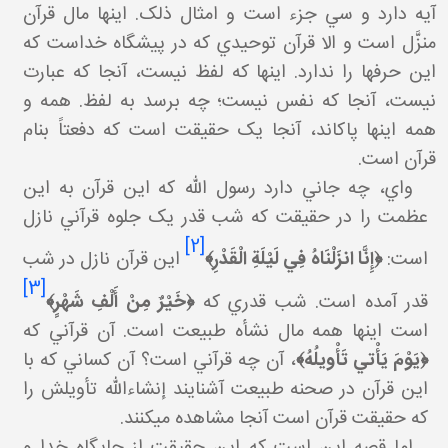
آيه دارد و سي جزء است و امثال ذلک. اينها مال قرآن
منزَّل است و الا قرآن توحيدي که در پيشگاه خداست که
اين حرف ها را ندارد. اينها که لفظ نيست، آنجا که عبارت
نيست، آنجا که نفس نيست؛ چه برسد به لفظ. همه و
همه اينها پاک اند، آنجا يک حقيقت است که دفعتاً بنام
قرآن است.
واي، چه جاني دارد رسول الله که اين قرآن به اين
عظمت را در حقيقت که شب قدر يک جلوه قرآني نازل
[2]
است:
﴿
إِنَّا انزَلْنَاهُ فِي لَيْلَةِ الْقَدْرِ
﴾
اين قرآن نازل در شب
[3]
قدر آمده است. شب قدري که
﴿
خَيْرٌ مِنْ أَلْفِ شَهْرٍ
﴾
است اينها همه مال نشأه طبيعت است. آن قرآني که
﴿يَوْمَ يَأْتي‏ تَأْويلُهُ﴾
، آن چه قرآني است؟ آن کساني که با
اين قرآن در صحنه طبيعت آشنايند إن شاءالله تأويلش را
که حقيقت قرآن است آنجا مشاهده مي کنند.
اما قصه اين است که اين حقيقت از جايگاه خدا و