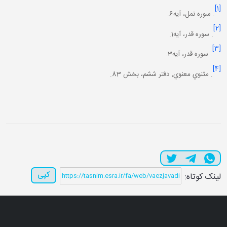
[1]
. سوره نمل، آيه6.
[2]
. سوره قدر، آيه1.
[3]
. سوره قدر، آيه3.
[4]
. مثنوي معنوي, دفتر ششم، بخش 83.
کپی
لینک کوتاه: