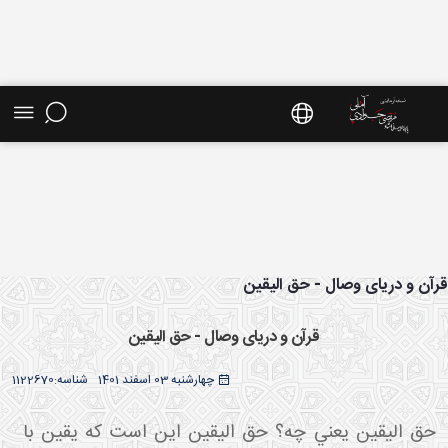
ش موضوعی - سایت استاد مرتضی جوادی آملی
آن و دریای وصال - حق الیقین
قرآن و دریای وصال - حق الیقین
چهارشنبه 03 اسفند 1401
شناسه:
1122670
حق اليقين يعني چه؟ حق اليقين اين است که يقين با