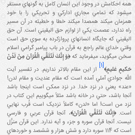
همه احکامش در وجود اين انسان کامل به گونه اي مستقر
مي شود که تمامي مجاري ادارکي و تحريکي را با خود
همزمان مي کند همصدا مي کند خطا و خطيئه در آن مسير
راه ندارد، عصمت يکي از لوازم حق اليقيني است. آن حق
اليقيني که جايگاه انسان هاي پروازکرده به سوي حق است
وقتي خداي عالم راجع به قرآن در باب پيامبر گرامي اسلام
خن مي گويد، مي فرمايد که
﴿وَ إِنَّكَ لَتُلَقَّي الْقُرْآنَ مِنْ لَدُنْ
[1]
َكيمٍ عَليمٍ﴾
از اين مقام بالاتر نداريم. در تفسير آيت
الله جوادي آملي آمده است که مقام عنديت و مقام لدن!
«عند» يعني در نزد خدا. در نزد ممکن است اينجا باشد
آنجا باشد، حتي در خانه باشد مثلاً مي گوييم اين کتاب در
نزد من است! اما «لدن» کاملاً نزديک است قُرب نهايي
است.
﴿إِنَّكَ لَتُلَقَّي الْقُرْآنَ﴾
، آنجا قرآن عربي و فارسي
نيست. آنجا قرآن سوره و جزء و آيه ندارد. اين قرآن منزَّل
است که 114 سوره دارد و شش هزار و ششصد و خورده اي