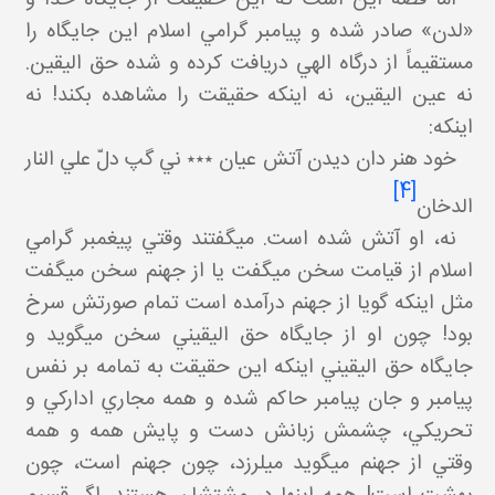
«لدن» صادر شده و پيامبر گرامي اسلام اين جايگاه را
مستقيماً از درگاه الهي دريافت کرده و شده حق اليقين.
نه عين اليقين، نه اينکه حقيقت را مشاهده بکند! نه
اينکه:
خود هنر دان ديدن آتش عيان ٭٭٭ ني گپ دلّ علي النار
[4]
الدخان
نه، او آتش شده است. مي گفتند وقتي پيغمبر گرامي
اسلام از قيامت سخن مي گفت يا از جهنم سخن مي گفت
مثل اينکه گويا از جهنم درآمده است تمام صورتش سرخ
بود! چون او از جايگاه حق اليقيني سخن مي گويد و
جايگاه حق اليقيني اينکه اين حقيقت به تمامه بر نفس
پيامبر و جان پيامبر حاکم شده و همه مجاري ادارکي و
تحريکي، چشمش زبانش دست و پايش همه و همه
وقتي از جهنم مي گويد مي لرزد، چون جهنم است، چون