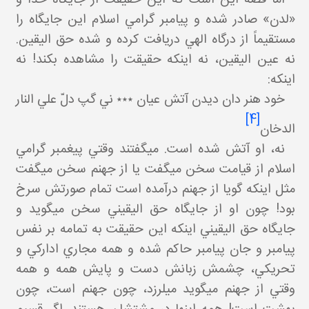
«لدن» صادر شده و پيامبر گرامي اسلام اين جايگاه را
مستقيماً از درگاه الهي دريافت کرده و شده حق اليقين.
نه عين اليقين، نه اينکه حقيقت را مشاهده بکند! نه
اينکه:
خود هنر دان ديدن آتش عيان ٭٭٭ ني گپ دلّ علي النار
[4]
الدخان
نه، او آتش شده است. مي گفتند وقتي پيغمبر گرامي
اسلام از قيامت سخن مي گفت يا از جهنم سخن مي گفت
مثل اينکه گويا از جهنم درآمده است تمام صورتش سرخ
بود! چون او از جايگاه حق اليقيني سخن مي گويد و
جايگاه حق اليقيني اينکه اين حقيقت به تمامه بر نفس
پيامبر و جان پيامبر حاکم شده و همه مجاري ادارکي و
تحريکي، چشمش زبانش دست و پايش همه و همه
وقتي از جهنم مي گويد مي لرزد، چون جهنم است، چون