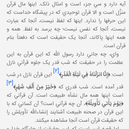
آيه دارد و سي جزء است و امثال ذلک. اينها مال قرآن
منزَّل است و الا قرآن توحيدي که در پيشگاه خداست که
اين حرف ها را ندارد. اينها که لفظ نيست، آنجا که عبارت
نيست، آنجا که نفس نيست؛ چه برسد به لفظ. همه و
همه اينها پاک اند، آنجا يک حقيقت است که دفعتاً بنام
قرآن است.
واي، چه جاني دارد رسول الله که اين قرآن به اين
عظمت را در حقيقت که شب قدر يک جلوه قرآني نازل
[2]
است:
﴿
إِنَّا انزَلْنَاهُ فِي لَيْلَةِ الْقَدْرِ
﴾
اين قرآن نازل در شب
[3]
قدر آمده است. شب قدري که
﴿
خَيْرٌ مِنْ أَلْفِ شَهْرٍ
﴾
است اينها همه مال نشأه طبيعت است. آن قرآني که
﴿يَوْمَ يَأْتي‏ تَأْويلُهُ﴾
، آن چه قرآني است؟ آن کساني که با
اين قرآن در صحنه طبيعت آشنايند إن شاءالله تأويلش را
که حقيقت قرآن است آنجا مشاهده مي کنند.
اما قصه اين است که اين حقيقت از جايگاه خدا و