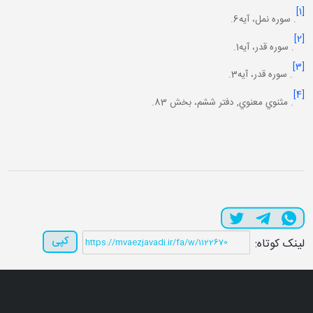
[1]
. سوره نمل، آيه6.
[2]
. سوره قدر، آيه1.
[3]
. سوره قدر، آيه3.
[4]
. مثنوي معنوي, دفتر ششم، بخش 83.
کپی
لینک کوتاه: