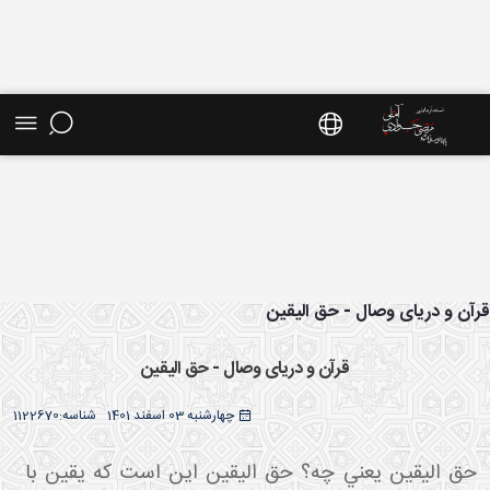
ش موضوعی - سایت استاد مرتضی جوادی آملی
آن و دریای وصال - حق الیقین
قرآن و دریای وصال - حق الیقین
چهارشنبه 03 اسفند 1401
شناسه:
1122670
حق اليقين يعني چه؟ حق اليقين اين است که يقين با