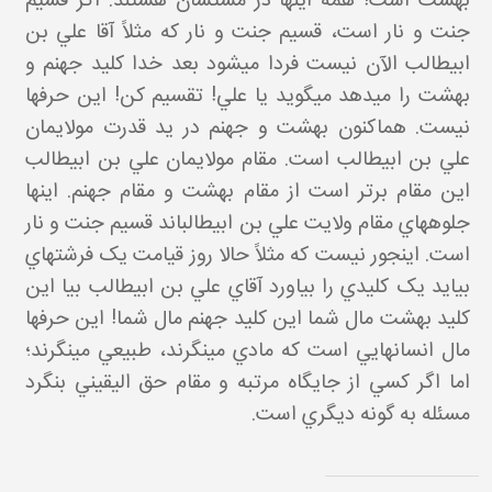
بهشت است! همه اينها در مشتشان هستند. اگر قسيم
جنت و نار است، قسيم جنت و نار که مثلاً آقا علي بن
ابيطالب الآن نيست فردا مي شود بعد خدا کليد جهنم و
بهشت را مي دهد مي گويد يا علي! تقسيم کن! اين حرف ها
نيست. هم اکنون بهشت و جهنم در يد قدرت مولايمان
علي بن ابيطالب است. مقام مولايمان علي بن ابيطالب
اين مقام برتر است از مقام بهشت و مقام جهنم. اينها
جلوه هاي مقام ولايت علي بن ابيطالب اند قسيم جنت و نار
است. اين جور نيست که مثلاً حالا روز قيامت يک فرشته اي
بيايد يک کليدي را بياورد آقاي علي بن ابيطالب بيا اين
کليد بهشت مال شما اين کليد جهنم مال شما! اين حرف ها
مال انسان هايي است که مادي مي نگرند، طبيعي مي نگرند؛
اما اگر کسي از جايگاه مرتبه و مقام حق اليقيني بنگرد
مسئله به گونه ديگري است.