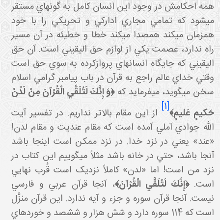
همه احکامش در وجود اين انسان کامل به گونه اي مستقر
مي شود که تمامي مجاري ادارکي و تحريکي را با خود
همزمان مي کند همصدا مي کند خطا و خطيئه در آن مسير
راه ندارد، عصمت يکي از لوازم حق اليقيني است. آن حق
اليقيني که جايگاه انسان هاي پروازکرده به سوي حق است
وقتي خداي عالم راجع به قرآن در باب پيامبر گرامي اسلام
خن مي گويد، مي فرمايد که
﴿وَ إِنَّكَ لَتُلَقَّي الْقُرْآنَ مِنْ لَدُنْ
[1]
َكيمٍ عَليمٍ﴾
از اين مقام بالاتر نداريم. در تفسير آيت
الله جوادي آملي آمده است که مقام عنديت و مقام لدن!
«عند» يعني در نزد خدا. در نزد ممکن است اينجا باشد
آنجا باشد، حتي در خانه باشد مثلاً مي گوييم اين کتاب در
نزد من است! اما «لدن» کاملاً نزديک است قُرب نهايي
است.
﴿إِنَّكَ لَتُلَقَّي الْقُرْآنَ﴾
، آنجا قرآن عربي و فارسي
نيست. آنجا قرآن سوره و جزء و آيه ندارد. اين قرآن منزَّل
است که 114 سوره دارد و شش هزار و ششصد و خورده اي