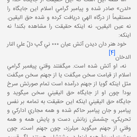
«لدن» صادر شده و پيامبر گرامي اسلام اين جايگاه را
مستقيماً از درگاه الهي دريافت کرده و شده حق اليقين.
نه عين اليقين، نه اينکه حقيقت را مشاهده بکند! نه
اينکه:
خود هنر دان ديدن آتش عيان ٭٭٭ ني گپ دلّ علي النار
[4]
الدخان
نه، او آتش شده است. مي گفتند وقتي پيغمبر گرامي
اسلام از قيامت سخن مي گفت يا از جهنم سخن مي گفت
مثل اينکه گويا از جهنم درآمده است تمام صورتش سرخ
بود! چون او از جايگاه حق اليقيني سخن مي گويد و
جايگاه حق اليقيني اينکه اين حقيقت به تمامه بر نفس
پيامبر و جان پيامبر حاکم شده و همه مجاري ادارکي و
تحريکي، چشمش زبانش دست و پايش همه و همه
وقتي از جهنم مي گويد مي لرزد، چون جهنم است، چون