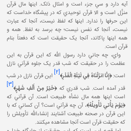
آيه دارد و سي جزء است و امثال ذلک. اينها مال قرآن
منزَّل است و الا قرآن توحيدي که در پيشگاه خداست که
اين حرف ها را ندارد. اينها که لفظ نيست، آنجا که عبارت
نيست، آنجا که نفس نيست؛ چه برسد به لفظ. همه و
همه اينها پاک اند، آنجا يک حقيقت است که دفعتاً بنام
قرآن است.
واي، چه جاني دارد رسول الله که اين قرآن به اين
عظمت را در حقيقت که شب قدر يک جلوه قرآني نازل
[2]
است:
﴿
إِنَّا انزَلْنَاهُ فِي لَيْلَةِ الْقَدْرِ
﴾
اين قرآن نازل در شب
[3]
قدر آمده است. شب قدري که
﴿
خَيْرٌ مِنْ أَلْفِ شَهْرٍ
﴾
است اينها همه مال نشأه طبيعت است. آن قرآني که
﴿يَوْمَ يَأْتي‏ تَأْويلُهُ﴾
، آن چه قرآني است؟ آن کساني که با
اين قرآن در صحنه طبيعت آشنايند إن شاءالله تأويلش را
که حقيقت قرآن است آنجا مشاهده مي کنند.
اما قصه اين است که اين حقيقت از جايگاه خدا و