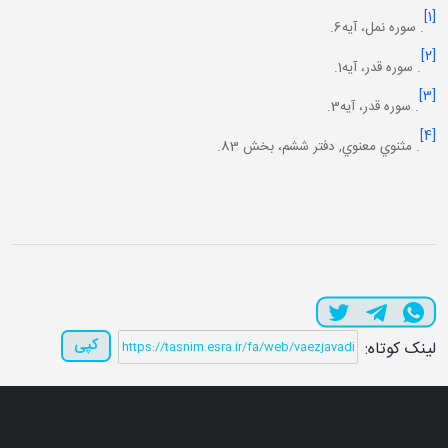
[1]
. سوره نمل، آيه6.
[2]
. سوره قدر، آيه1.
[3]
. سوره قدر، آيه3.
[4]
. مثنوي معنوي, دفتر ششم، بخش 83.
کپی
لینک کوتاه: