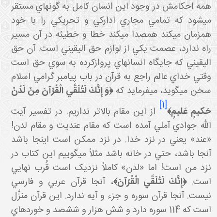
همه احکامش در وجود اين انسان کامل به گونه اي مستقر
مي شود که تمامي مجاري ادارکي و تحريکي را با خود
همزمان مي کند همصدا مي کند خطا و خطيئه در آن مسير
راه ندارد، عصمت يکي از لوازم حق اليقيني است. آن حق
اليقيني که جايگاه انسان هاي پروازکرده به سوي حق است
وقتي خداي عالم راجع به قرآن در باب پيامبر گرامي اسلام
خن مي گويد، مي فرمايد که
﴿وَ إِنَّكَ لَتُلَقَّي الْقُرْآنَ مِنْ لَدُنْ
[1]
َكيمٍ عَليمٍ﴾
از اين مقام بالاتر نداريم. در تفسير آيت
الله جوادي آملي آمده است که مقام عنديت و مقام لدن!
«عند» يعني در نزد خدا. در نزد ممکن است اينجا باشد
آنجا باشد، حتي در خانه باشد مثلاً مي گوييم اين کتاب در
نزد من است! اما «لدن» کاملاً نزديک است قُرب نهايي
است.
﴿إِنَّكَ لَتُلَقَّي الْقُرْآنَ﴾
، آنجا قرآن عربي و فارسي
نيست. آنجا قرآن سوره و جزء و آيه ندارد. اين قرآن منزَّل
است که 114 سوره دارد و شش هزار و ششصد و خورده اي