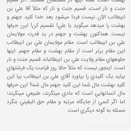
بهشت است! همه اينها در مشتشان هستند. اگر قسيم
جنت و نار است، قسيم جنت و نار که مثلاً آقا علي بن
ابيطالب الآن نيست فردا مي شود بعد خدا کليد جهنم و
بهشت را مي دهد مي گويد يا علي! تقسيم کن! اين حرف ها
نيست. هم اکنون بهشت و جهنم در يد قدرت مولايمان
علي بن ابيطالب است. مقام مولايمان علي بن ابيطالب
اين مقام برتر است از مقام بهشت و مقام جهنم. اينها
جلوه هاي مقام ولايت علي بن ابيطالب اند قسيم جنت و نار
است. اين جور نيست که مثلاً حالا روز قيامت يک فرشته اي
بيايد يک کليدي را بياورد آقاي علي بن ابيطالب بيا اين
کليد بهشت مال شما اين کليد جهنم مال شما! اين حرف ها
مال انسان هايي است که مادي مي نگرند، طبيعي مي نگرند؛
اما اگر کسي از جايگاه مرتبه و مقام حق اليقيني بنگرد
مسئله به گونه ديگري است.