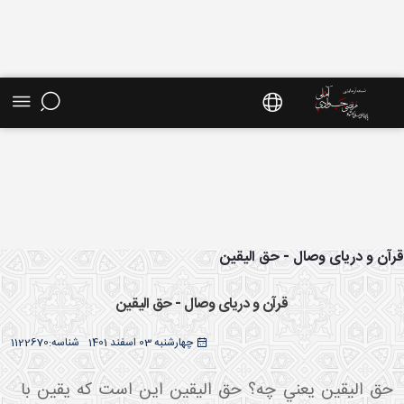
ش موضوعی - سایت استاد مرتضی جوادی آملی
آن و دریای وصال - حق الیقین
قرآن و دریای وصال - حق الیقین
چهارشنبه 03 اسفند 1401
شناسه:
1122670
حق اليقين يعني چه؟ حق اليقين اين است که يقين با