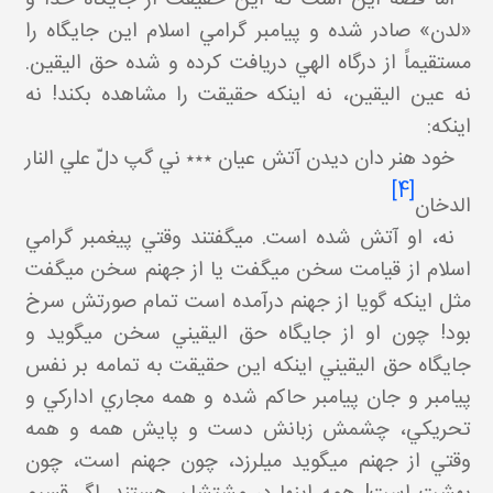
«لدن» صادر شده و پيامبر گرامي اسلام اين جايگاه را
مستقيماً از درگاه الهي دريافت کرده و شده حق اليقين.
نه عين اليقين، نه اينکه حقيقت را مشاهده بکند! نه
اينکه:
خود هنر دان ديدن آتش عيان ٭٭٭ ني گپ دلّ علي النار
[4]
الدخان
نه، او آتش شده است. مي گفتند وقتي پيغمبر گرامي
اسلام از قيامت سخن مي گفت يا از جهنم سخن مي گفت
مثل اينکه گويا از جهنم درآمده است تمام صورتش سرخ
بود! چون او از جايگاه حق اليقيني سخن مي گويد و
جايگاه حق اليقيني اينکه اين حقيقت به تمامه بر نفس
پيامبر و جان پيامبر حاکم شده و همه مجاري ادارکي و
تحريکي، چشمش زبانش دست و پايش همه و همه
وقتي از جهنم مي گويد مي لرزد، چون جهنم است، چون