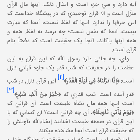
آيه دارد و سي جزء است و امثال ذلک. اينها مال قرآن
منزَّل است و الا قرآن توحيدي که در پيشگاه خداست که
اين حرف ها را ندارد. اينها که لفظ نيست، آنجا که عبارت
نيست، آنجا که نفس نيست؛ چه برسد به لفظ. همه و
همه اينها پاک اند، آنجا يک حقيقت است که دفعتاً بنام
قرآن است.
واي، چه جاني دارد رسول الله که اين قرآن به اين
عظمت را در حقيقت که شب قدر يک جلوه قرآني نازل
[2]
است:
﴿
إِنَّا انزَلْنَاهُ فِي لَيْلَةِ الْقَدْرِ
﴾
اين قرآن نازل در شب
[3]
قدر آمده است. شب قدري که
﴿
خَيْرٌ مِنْ أَلْفِ شَهْرٍ
﴾
است اينها همه مال نشأه طبيعت است. آن قرآني که
﴿يَوْمَ يَأْتي‏ تَأْويلُهُ﴾
، آن چه قرآني است؟ آن کساني که با
اين قرآن در صحنه طبيعت آشنايند إن شاءالله تأويلش را
که حقيقت قرآن است آنجا مشاهده مي کنند.
اما قصه اين است که اين حقيقت از جايگاه خدا و