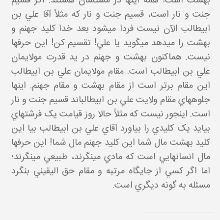
بهشت است! همه اينها در مشتشان هستند. اگر قسيم
جنت و نار است، قسيم جنت و نار که مثلاً آقا علي بن
ابيطالب الآن نيست فردا مي شود بعد خدا کليد جهنم و
بهشت را مي دهد مي گويد يا علي! تقسيم کن! اين حرف ها
نيست. هم اکنون بهشت و جهنم در يد قدرت مولايمان
علي بن ابيطالب است. مقام مولايمان علي بن ابيطالب
اين مقام برتر است از مقام بهشت و مقام جهنم. اينها
جلوه هاي مقام ولايت علي بن ابيطالب اند قسيم جنت و نار
است. اين جور نيست که مثلاً حالا روز قيامت يک فرشته اي
بيايد يک کليدي را بياورد آقاي علي بن ابيطالب بيا اين
کليد بهشت مال شما اين کليد جهنم مال شما! اين حرف ها
مال انسان هايي است که مادي مي نگرند، طبيعي مي نگرند؛
اما اگر کسي از جايگاه مرتبه و مقام حق اليقيني بنگرد
مسئله به گونه ديگري است.