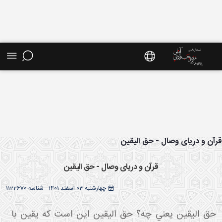
ش موضوعی - سایت استاد مرتضی جوادی آملی
آن و دریای وصال - حق الیقین
قرآن و دریای وصال - حق الیقین
چهارشنبه 03 اسفند 1401
شناسه:
1122670
حق اليقين يعني چه؟ حق اليقين اين است که يقين با