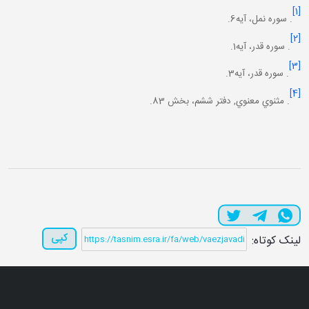
[1]
. سوره نمل، آيه6.
[2]
. سوره قدر، آيه1.
[3]
. سوره قدر، آيه3.
[4]
. مثنوي معنوي, دفتر ششم، بخش 83.
کپی
لینک کوتاه: