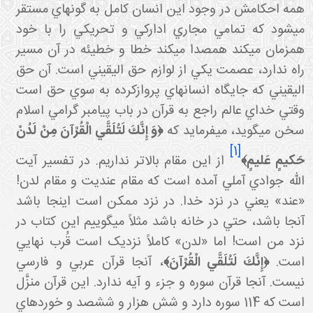
همه احکامش در وجود اين انسان کامل به گونه اي مستقر
مي شود که تمامي مجاري ادارکي و تحريکي را با خود
همزمان مي کند همصدا مي کند خطا و خطيئه در آن مسير
راه ندارد، عصمت يکي از لوازم حق اليقيني است. آن حق
اليقيني که جايگاه انسان هاي پروازکرده به سوي حق است
وقتي خداي عالم راجع به قرآن در باب پيامبر گرامي اسلام
خن مي گويد، مي فرمايد که
﴿وَ إِنَّكَ لَتُلَقَّي الْقُرْآنَ مِنْ لَدُنْ
[1]
َكيمٍ عَليمٍ﴾
از اين مقام بالاتر نداريم. در تفسير آيت
الله جوادي آملي آمده است که مقام عنديت و مقام لدن!
«عند» يعني در نزد خدا. در نزد ممکن است اينجا باشد
آنجا باشد، حتي در خانه باشد مثلاً مي گوييم اين کتاب در
نزد من است! اما «لدن» کاملاً نزديک است قُرب نهايي
است.
﴿إِنَّكَ لَتُلَقَّي الْقُرْآنَ﴾
، آنجا قرآن عربي و فارسي
نيست. آنجا قرآن سوره و جزء و آيه ندارد. اين قرآن منزَّل
است که 114 سوره دارد و شش هزار و ششصد و خورده اي