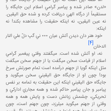
«لدن» صادر شده و پيامبر گرامي اسلام اين جايگاه را
مستقيماً از درگاه الهي دريافت کرده و شده حق اليقين.
نه عين اليقين، نه اينکه حقيقت را مشاهده بکند! نه
اينکه:
خود هنر دان ديدن آتش عيان ٭٭٭ ني گپ دلّ علي النار
[4]
الدخان
نه، او آتش شده است. مي گفتند وقتي پيغمبر گرامي
اسلام از قيامت سخن مي گفت يا از جهنم سخن مي گفت
مثل اينکه گويا از جهنم درآمده است تمام صورتش سرخ
بود! چون او از جايگاه حق اليقيني سخن مي گويد و
جايگاه حق اليقيني اينکه اين حقيقت به تمامه بر نفس
پيامبر و جان پيامبر حاکم شده و همه مجاري ادارکي و
تحريکي، چشمش زبانش دست و پايش همه و همه
وقتي از جهنم مي گويد مي لرزد، چون جهنم است، چون