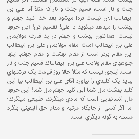
بهشت است! همه اينها در مشتشان هستند. اگر قسيم
جنت و نار است، قسيم جنت و نار که مثلاً آقا علي بن
ابيطالب الآن نيست فردا مي شود بعد خدا کليد جهنم و
بهشت را مي دهد مي گويد يا علي! تقسيم کن! اين حرف ها
نيست. هم اکنون بهشت و جهنم در يد قدرت مولايمان
علي بن ابيطالب است. مقام مولايمان علي بن ابيطالب
اين مقام برتر است از مقام بهشت و مقام جهنم. اينها
جلوه هاي مقام ولايت علي بن ابيطالب اند قسيم جنت و نار
است. اين جور نيست که مثلاً حالا روز قيامت يک فرشته اي
بيايد يک کليدي را بياورد آقاي علي بن ابيطالب بيا اين
کليد بهشت مال شما اين کليد جهنم مال شما! اين حرف ها
مال انسان هايي است که مادي مي نگرند، طبيعي مي نگرند؛
اما اگر کسي از جايگاه مرتبه و مقام حق اليقيني بنگرد
مسئله به گونه ديگري است.