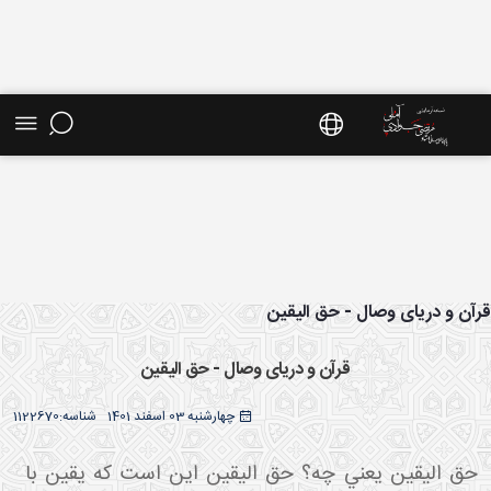
ش موضوعی - سایت استاد مرتضی جوادی آملی
آن و دریای وصال - حق الیقین
قرآن و دریای وصال - حق الیقین
چهارشنبه 03 اسفند 1401
شناسه:
1122670
حق اليقين يعني چه؟ حق اليقين اين است که يقين با