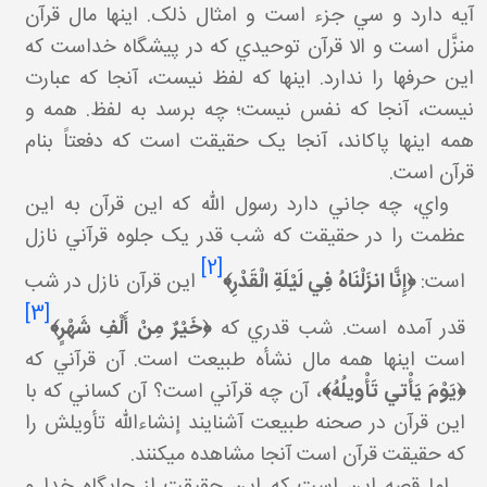
آيه دارد و سي جزء است و امثال ذلک. اينها مال قرآن
منزَّل است و الا قرآن توحيدي که در پيشگاه خداست که
اين حرف ها را ندارد. اينها که لفظ نيست، آنجا که عبارت
نيست، آنجا که نفس نيست؛ چه برسد به لفظ. همه و
همه اينها پاک اند، آنجا يک حقيقت است که دفعتاً بنام
قرآن است.
واي، چه جاني دارد رسول الله که اين قرآن به اين
عظمت را در حقيقت که شب قدر يک جلوه قرآني نازل
[2]
است:
﴿
إِنَّا انزَلْنَاهُ فِي لَيْلَةِ الْقَدْرِ
﴾
اين قرآن نازل در شب
[3]
قدر آمده است. شب قدري که
﴿
خَيْرٌ مِنْ أَلْفِ شَهْرٍ
﴾
است اينها همه مال نشأه طبيعت است. آن قرآني که
﴿يَوْمَ يَأْتي‏ تَأْويلُهُ﴾
، آن چه قرآني است؟ آن کساني که با
اين قرآن در صحنه طبيعت آشنايند إن شاءالله تأويلش را
که حقيقت قرآن است آنجا مشاهده مي کنند.
اما قصه اين است که اين حقيقت از جايگاه خدا و