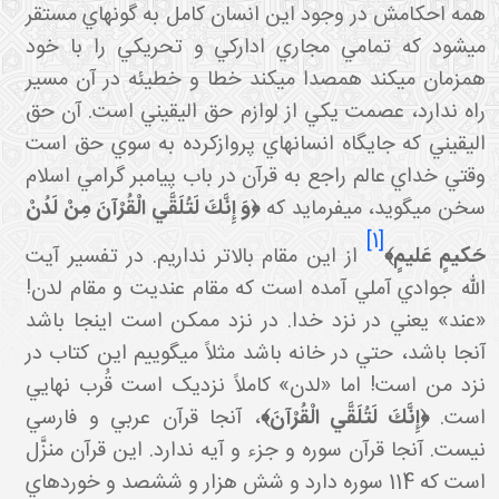
همه احکامش در وجود اين انسان کامل به گونه اي مستقر
مي شود که تمامي مجاري ادارکي و تحريکي را با خود
همزمان مي کند همصدا مي کند خطا و خطيئه در آن مسير
راه ندارد، عصمت يکي از لوازم حق اليقيني است. آن حق
اليقيني که جايگاه انسان هاي پروازکرده به سوي حق است
وقتي خداي عالم راجع به قرآن در باب پيامبر گرامي اسلام
خن مي گويد، مي فرمايد که
﴿وَ إِنَّكَ لَتُلَقَّي الْقُرْآنَ مِنْ لَدُنْ
[1]
َكيمٍ عَليمٍ﴾
از اين مقام بالاتر نداريم. در تفسير آيت
الله جوادي آملي آمده است که مقام عنديت و مقام لدن!
«عند» يعني در نزد خدا. در نزد ممکن است اينجا باشد
آنجا باشد، حتي در خانه باشد مثلاً مي گوييم اين کتاب در
نزد من است! اما «لدن» کاملاً نزديک است قُرب نهايي
است.
﴿إِنَّكَ لَتُلَقَّي الْقُرْآنَ﴾
، آنجا قرآن عربي و فارسي
نيست. آنجا قرآن سوره و جزء و آيه ندارد. اين قرآن منزَّل
است که 114 سوره دارد و شش هزار و ششصد و خورده اي