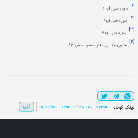
[1]
. سوره نمل، آيه6.
[2]
. سوره قدر، آيه1.
[3]
. سوره قدر، آيه3.
[4]
. مثنوي معنوي, دفتر ششم، بخش 83.
کپی
لینک کوتاه: