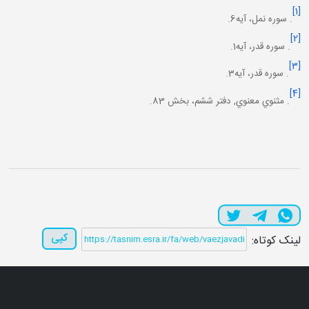
[1]
. سوره نمل، آيه6.
[2]
. سوره قدر، آيه1.
[3]
. سوره قدر، آيه3.
[4]
. مثنوي معنوي, دفتر ششم، بخش 83.
کپی
لینک کوتاه: