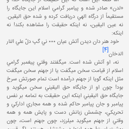
«لدن» صادر شده و پيامبر گرامي اسلام اين جايگاه را
مستقيماً از درگاه الهي دريافت کرده و شده حق اليقين.
نه عين اليقين، نه اينکه حقيقت را مشاهده بکند! نه
اينکه:
خود هنر دان ديدن آتش عيان ٭٭٭ ني گپ دلّ علي النار
[4]
الدخان
نه، او آتش شده است. مي گفتند وقتي پيغمبر گرامي
اسلام از قيامت سخن مي گفت يا از جهنم سخن مي گفت
مثل اينکه گويا از جهنم درآمده است تمام صورتش سرخ
بود! چون او از جايگاه حق اليقيني سخن مي گويد و
جايگاه حق اليقيني اينکه اين حقيقت به تمامه بر نفس
پيامبر و جان پيامبر حاکم شده و همه مجاري ادارکي و
تحريکي، چشمش زبانش دست و پايش همه و همه
وقتي از جهنم مي گويد مي لرزد، چون جهنم است، چون