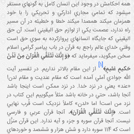
همه احکامش در وجود اين انسان کامل به گونه اي مستقر
مي شود که تمامي مجاري ادارکي و تحريکي را با خود
همزمان مي کند همصدا مي کند خطا و خطيئه در آن مسير
راه ندارد، عصمت يکي از لوازم حق اليقيني است. آن حق
اليقيني که جايگاه انسان هاي پروازکرده به سوي حق است
وقتي خداي عالم راجع به قرآن در باب پيامبر گرامي اسلام
خن مي گويد، مي فرمايد که
﴿وَ إِنَّكَ لَتُلَقَّي الْقُرْآنَ مِنْ لَدُنْ
[1]
َكيمٍ عَليمٍ﴾
از اين مقام بالاتر نداريم. در تفسير آيت
الله جوادي آملي آمده است که مقام عنديت و مقام لدن!
«عند» يعني در نزد خدا. در نزد ممکن است اينجا باشد
آنجا باشد، حتي در خانه باشد مثلاً مي گوييم اين کتاب در
نزد من است! اما «لدن» کاملاً نزديک است قُرب نهايي
است.
﴿إِنَّكَ لَتُلَقَّي الْقُرْآنَ﴾
، آنجا قرآن عربي و فارسي
نيست. آنجا قرآن سوره و جزء و آيه ندارد. اين قرآن منزَّل
است که 114 سوره دارد و شش هزار و ششصد و خورده اي