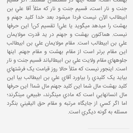
بهشت است! همه اينها در مشتشان هستند. اگر قسيم
جنت و نار است، قسيم جنت و نار که مثلاً آقا علي بن
ابيطالب الآن نيست فردا مي شود بعد خدا کليد جهنم و
بهشت را مي دهد مي گويد يا علي! تقسيم کن! اين حرف ها
نيست. هم اکنون بهشت و جهنم در يد قدرت مولايمان
علي بن ابيطالب است. مقام مولايمان علي بن ابيطالب
اين مقام برتر است از مقام بهشت و مقام جهنم. اينها
جلوه هاي مقام ولايت علي بن ابيطالب اند قسيم جنت و نار
است. اين جور نيست که مثلاً حالا روز قيامت يک فرشته اي
بيايد يک کليدي را بياورد آقاي علي بن ابيطالب بيا اين
کليد بهشت مال شما اين کليد جهنم مال شما! اين حرف ها
مال انسان هايي است که مادي مي نگرند، طبيعي مي نگرند؛
اما اگر کسي از جايگاه مرتبه و مقام حق اليقيني بنگرد
مسئله به گونه ديگري است.