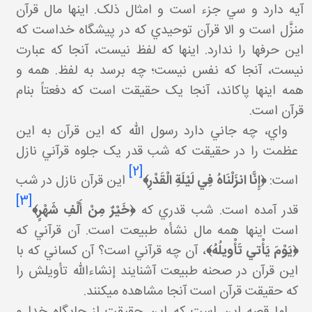
آيه دارد و سي جزء است و امثال ذلک. اينها مال قرآن
منزَّل است و الا قرآن توحيدي که در پيشگاه خداست که
اين حرف ها را ندارد. اينها که لفظ نيست، آنجا که عبارت
نيست، آنجا که نفس نيست؛ چه برسد به لفظ. همه و
همه اينها پاک اند، آنجا يک حقيقت است که دفعتاً بنام
قرآن است.
واي، چه جاني دارد رسول الله که اين قرآن به اين
عظمت را در حقيقت که شب قدر يک جلوه قرآني نازل
[2]
است:
﴿
إِنَّا انزَلْنَاهُ فِي لَيْلَةِ الْقَدْرِ
﴾
اين قرآن نازل در شب
[3]
قدر آمده است. شب قدري که
﴿
خَيْرٌ مِنْ أَلْفِ شَهْرٍ
﴾
است اينها همه مال نشأه طبيعت است. آن قرآني که
﴿يَوْمَ يَأْتي‏ تَأْويلُهُ﴾
، آن چه قرآني است؟ آن کساني که با
اين قرآن در صحنه طبيعت آشنايند إن شاءالله تأويلش را
که حقيقت قرآن است آنجا مشاهده مي کنند.
اما قصه اين است که اين حقيقت از جايگاه خدا و