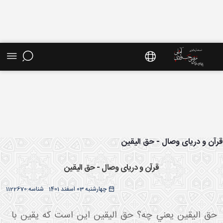
ش موضوعی - سایت استاد مرتضی جوادی آملی
آن و دریای وصال - حق الیقین
قرآن و دریای وصال - حق الیقین
چهارشنبه 03 اسفند 1401
شناسه:
1122670
حق اليقين يعني چه؟ حق اليقين اين است که يقين با