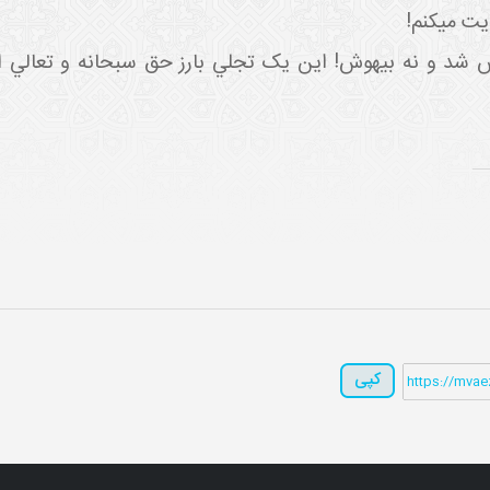
يت مي کنم!
ش شد و نه بيهوش! اين يک تجلي بارز حق سبحانه و تعالي
کپی