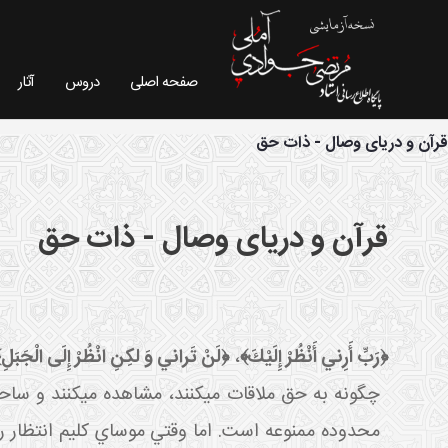
صفحه اصلی
دروس
آثار
فیش موضوعی - سایت استاد مرتضی جوادی آملی
قرآن و دریای وصال - ذات حق
قرآن و دریای وصال - ذات حق
﴿رَبِّ أَرِني‏ أَنْظُرْ إِلَيْكَ﴾
،
﴿لَنْ تَراني‏ وَ لكِنِ انْظُرْ إِلَى الْجَبَلِ
چگونه به حق ملاقات مي کنند، مشاهده مي کنند و ساح
محدوده ممنوعه است. اما وقتي موساي کليم انتظار رؤ