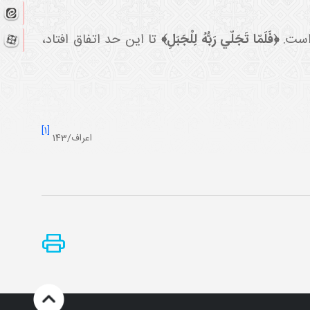
 است.
﴿فَلَمّا تَجَلّي رَبُّهُ لِلْجَبَلِ﴾
تا اين حد اتفاق افتاد،
[1]
اعراف/143