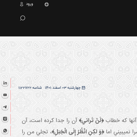
ورود
چهارشنبه 03 اسفند 1401
شناسه:
1122722
 آنها که خطاب
﴿لَنْ تَراني﴾
آن را جدا کرده است، آن
 نمي بيني اما
﴿وَ لكِنِ انْظُرْ إِلَى الْجَبَلِ﴾
، تجلي من را