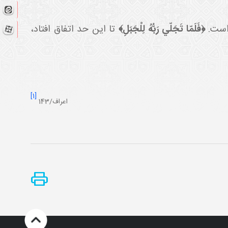
 است.
﴿فَلَمّا تَجَلّي رَبُّهُ لِلْجَبَلِ﴾
تا اين حد اتفاق افتاد،
[1]
اعراف/143