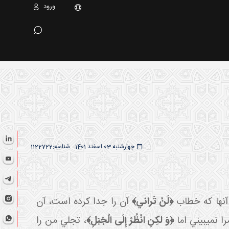
ورود
چهارشنبه 03 اسفند 1401
شناسه:
1122722
 آنها که خطاب
﴿لَنْ تَراني﴾
آن را جدا کرده است، آن
 نمي بيني اما
﴿وَ لكِنِ انْظُرْ إِلَى الْجَبَلِ﴾
، تجلي من را