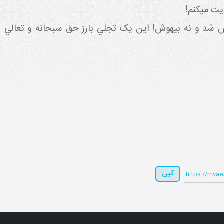
يت مي کنم!
ش شد و نه بيهوش! اين يک تجلي بارز حق سبحانه و تعالي
کپی