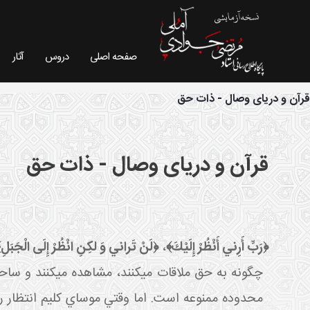
صفحه اصلی
دروس
آثار
فیش موضوعی - سایت استاد مرتضی جوادی آملی
قرآن و دریای وصال - ذات حق
قرآن و دریای وصال - ذات حق
﴿رَبِّ أَرِني‏ أَنْظُرْ إِلَيْكَ﴾
،
﴿لَنْ تَراني‏ وَ لكِنِ انْظُرْ إِلَى الْجَبَلِ
چگونه به حق ملاقات مي کنند، مشاهده مي کنند و ساح
محدوده ممنوعه است. اما وقتي موساي کليم انتظار رؤ