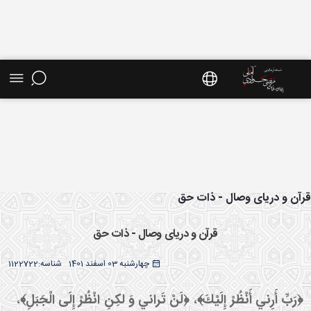
ش موضوعی - سایت استاد مرتضی جوادی آملی
آن و دریای وصال - ذات حق
قرآن و دریای وصال - ذات حق
چهارشنبه 03 اسفند 1401
شناسه:
1122722
رَبِّ أَرِني‏ أَنْظُرْ إِلَيْكَ﴾
،
﴿لَنْ تَراني‏ وَ لكِنِ انْظُرْ إِلَى الْجَبَلِ﴾
،