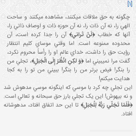
[1]
چگونه به حق ملاقات مي کنند، مشاهده مي کنند و ساحت
الهي را، نه آن ذات را، نه آن حوزه ذات و اوصاف ذاتي را،
آنها که خطاب
﴿لَنْ تَراني﴾
آن را جدا کرده است، آن
محدوده ممنوعه است. اما وقتي موساي کليم انتظار
رؤيت حق را داشت، خداي عالم او را رأساً محروم نکرد،
گفت مرا نمي بيني اما
﴿وَ لكِنِ انْظُرْ إِلَى الْجَبَلِ﴾
، تجلي من
را بنگر! فيض برتر من را بنگر! ببيني من تو را به کجا
هدايت مي کنم!
اين تجلي چه کرد با موسي که اين گونه موسي مدهوش شد
و نه بيهوش! اين يک تجلي بارز حق سبحانه و تعالي است.
فَلَمّا تَجَلّي رَبُّهُ لِلْجَبَلِ﴾
تا اين حد اتفاق افتاد، مدهوشانه
افتاد.