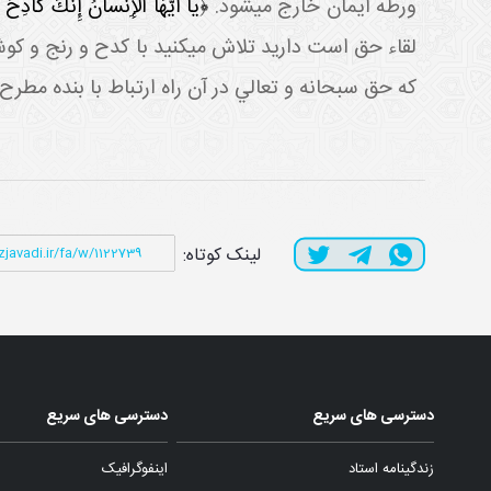
ورطه ايمان خارج مي شود.
﴿يا أَيُّهَا الْإِنْسانُ إِنَّكَ كادِحٌ 
لقاء حق است داريد تلاش مي کنيد با کدح و رنج و کو
که حق سبحانه و تعالي در آن راه ارتباط با بنده مطرح م
لینک کوتاه:
دسترسی های سریع
دسترسی های سریع
زندگینامه استاد
اینفوگرافیک