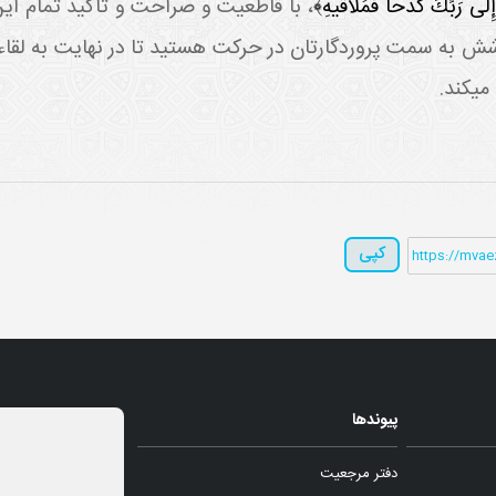
إِلى‏ رَبِّكَ كَدْحاً فَمُلاقيهِ﴾
، با قاطعيت و صراحت و تأکيد تمام اين م
شش به سمت پروردگارتان در حرکت هستيد تا در نهايت به لقاء ا
ي کند.
کپی
پیوندها
دفتر مرجعیت