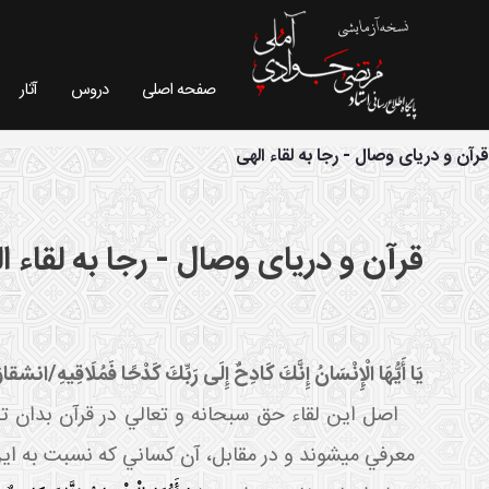
صفحه اصلی
دروس
آثار
فیش موضوعی - سایت استاد مرتضی جوادی آملی
قرآن و دریای وصال - رجا به لقاء الهی
قرآن و دریای وصال - رجا به لقاء ا
يَا أَيُّهَا الْإِنْسَانُ إِنَّكَ كَادِحٌ إِلَى رَبِّكَ كَدْحًا فَمُلَاقِيهِ
/انشقاق
اصل اين لقاء حق سبحانه و تعالي در قرآن بدان تصري
معرفي مي شوند و در مقابل، آن کساني که نسبت به اين ل