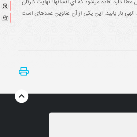
عنا دارد افاده مي شود که اي انسان ها! نهايت کارتان
لهي بار يابيد. اين يکي از آن عناوين عمده اي است