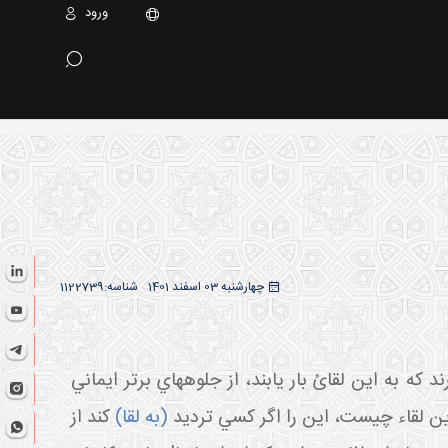
ورود
چهارشنبه 03 اسفند 1401
شناسه:
1122739
که به اين لقائ بار يابند، از جلوه هاي برتر ايماني
ز اين لقاء چيست، اين را اگر کسي ترديد
(به لقا)
کند از