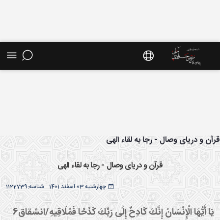
ش موضوعی - سایت استاد مرتضی جوادی آملی
آن و دریای وصال - رجا به لقاء الهی
قرآن و دریای وصال - رجا به لقاء الهی
چهارشنبه 03 اسفند 1401
شناسه:
1122739
يَا أَيُّهَا الْإِنْسَانُ إِنَّكَ كَادِحٌ إِلَى رَبِّكَ كَدْحًا فَمُلَاقِيهِ
/انشقاق6