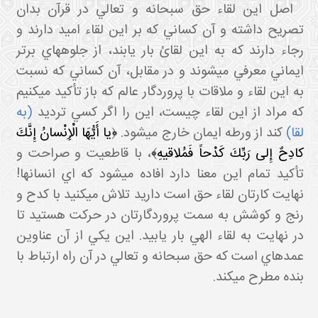
اصل اين لقاء حق سبحانه و تعالي در قرآن بدان
تصريح داشته و آن کساني که بر اين لقاء اميد دارند و
رجاء دارند که به اين لقائ بار يابند، از جلوه هاي برتر
ايماني معرفي مي شوند و در مقابل، آن کساني که نسبت
به اين لقاء و ملاقات با پروردگار عالم که باز تأکيد مي کنيم
که مراد از اين لقاء چيست، اين را اگر کسي ترديد
(به
لقا)
کند از ورطه ايمان خارج مي شود.
﴿يا أَيُّهَا الْإِنْسانُ إِنَّكَ
كادِحٌ إِلى‏ رَبِّكَ كَدْحاً فَمُلاقيهِ﴾
، با قاطعيت و صراحت و
تأکيد تمام اين معنا دارد افاده مي شود که اي انسان ها!
نهايت کارتان لقاء حق است داريد تلاش مي کنيد با کدح و
رنج و کوشش به سمت پروردگارتان در حرکت هستيد تا
در نهايت به لقاء الهي بار يابيد. اين يکي از آن عناوين
عمده اي است که حق سبحانه و تعالي در آن راه ارتباط با
بنده مطرح مي کند.