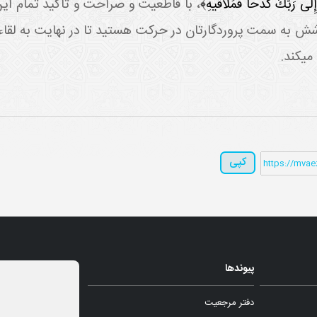
إِلى‏ رَبِّكَ كَدْحاً فَمُلاقيهِ﴾
، با قاطعيت و صراحت و تأکيد تمام اين م
شش به سمت پروردگارتان در حرکت هستيد تا در نهايت به لقاء ا
ي کند.
کپی
پیوندها
دفتر مرجعیت