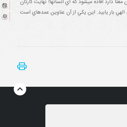
عنا دارد افاده مي شود که اي انسان ها! نهايت کارتان
لهي بار يابيد. اين يکي از آن عناوين عمده اي است