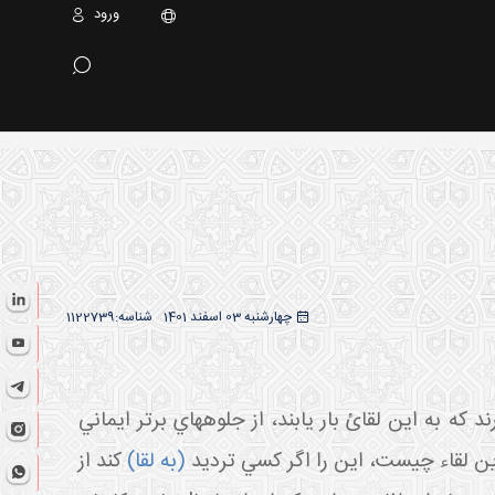
ورود
چهارشنبه 03 اسفند 1401
شناسه:
1122739
که به اين لقائ بار يابند، از جلوه هاي برتر ايماني
ز اين لقاء چيست، اين را اگر کسي ترديد
(به لقا)
کند از