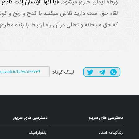
ورطه ايمان خارج مي شود.
﴿يا أَيُّهَا الْإِنْسانُ إِنَّكَ كادِحٌ 
لقاء حق است داريد تلاش مي کنيد با کدح و رنج و کو
که حق سبحانه و تعالي در آن راه ارتباط با بنده مطرح م
لینک کوتاه:
دسترسی های سریع
دسترسی های سریع
زندگینامه استاد
اینفوگرافیک