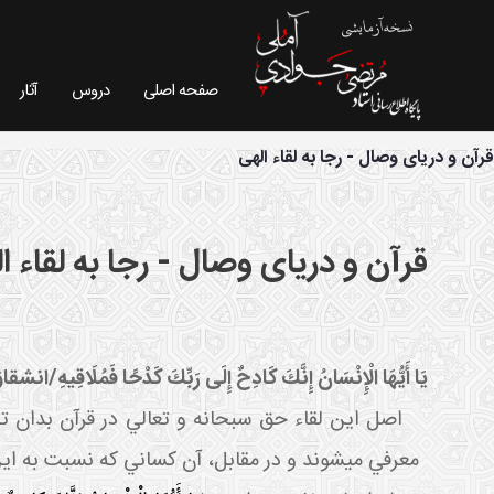
صفحه اصلی
دروس
آثار
فیش موضوعی - سایت استاد مرتضی جوادی آملی
قرآن و دریای وصال - رجا به لقاء الهی
قرآن و دریای وصال - رجا به لقاء ا
يَا أَيُّهَا الْإِنْسَانُ إِنَّكَ كَادِحٌ إِلَى رَبِّكَ كَدْحًا فَمُلَاقِيهِ
/انشقاق
اصل اين لقاء حق سبحانه و تعالي در قرآن بدان تصري
معرفي مي شوند و در مقابل، آن کساني که نسبت به اين ل