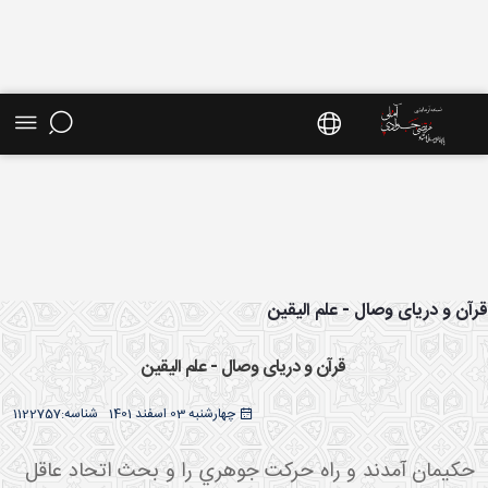
ش موضوعی - سایت استاد مرتضی جوادی آملی
آن و دریای وصال - علم الیقین
قرآن و دریای وصال - علم الیقین
چهارشنبه 03 اسفند 1401
شناسه:
1122757
حکيمان آمدند و راه حرکت جوهري را و بحث اتحاد عاقل