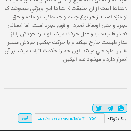
سبحانه و تعالي البته هيچ وصفي حاکم نيست آن حقيقت
لايتناها است از آن حقيقت لا يتناها اين ويژگي مي جوشد که
او منزه است از هر نوع جسم و جسمانيت و ماده و حق
تجرد و حتي اوصاف تجرد. او فوق تجرد است، اما انساني
که در قالب قلب و عقل حرکت مي کند او دارد خودش را از
مدار طبيعت خارج مي کند و با حرکت حِکمي خودش مسير
لقاء را دارد طي مي کند. اين حد را حکمت اثبات مي کند بر آن
اصرار دارد و مي شود علم اليقين.
کپی
لینک کوتاه: