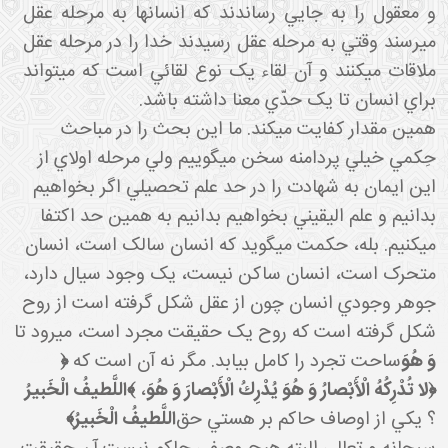
و معقول را به جايي رساندند که انسان ها به مرحله عقل
مي رسند وقتي به مرحله عقل رسيدند خدا را در مرحله عقل
ملاقات مي کنند و آن لقاء يک نوع لقائي است که مي تواند
براي انسان تا يک حدّي معنا داشته باشد.
همين مقدار کفايت مي کند. ما اين بحث را در مباحث
حِکمي خيلي پردامنه سخن مي گوييم ولي مرحله اولاي از
اين ايمان به شهادت را در حد علم تحصيلي اگر بخواهيم
بدانيم و علم اليقيني بخواهيم بدانيم به همين حد اکتفا
مي کنيم. بله، حکمت مي گويد که انسان سالک است، انسان
متحرک است، انسان ساکن نيست، يک وجود سيال دارد،
جوهر وجودي انسان چون از عقل شکل گرفته است از روح
شکل گرفته است که روح يک حقيقت مجرد است، مي رود تا
وَ هُوَ
ساحت تجرد را کامل بيابد. مگر نه آن است که
﴿
﴿لا تُدْرِكُهُ الْأَبْصارُ وَ هُوَ يُدْرِكُ الْأَبْصارَ وَ هُوَ
،
﴾
اللَّطيفُ الْخَبيرُ
؟ يکي از اوصاف حاکم بر هستي حق
اللَّطيفُ الْخَبيرُ﴾