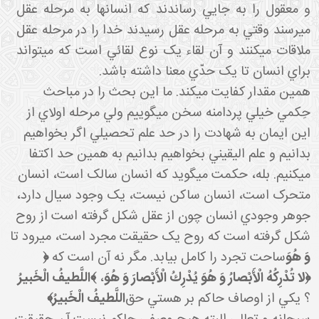
و معقول را به جايي رساندند که انسان ها به مرحله عقل
مي رسند وقتي به مرحله عقل رسيدند خدا را در مرحله عقل
ملاقات مي کنند و آن لقاء يک نوع لقائي است که مي تواند
براي انسان تا يک حدّي معنا داشته باشد.
همين مقدار کفايت مي کند. ما اين بحث را در مباحث
حِکمي خيلي پردامنه سخن مي گوييم ولي مرحله اولاي از
اين ايمان به شهادت را در حد علم تحصيلي اگر بخواهيم
بدانيم و علم اليقيني بخواهيم بدانيم به همين حد اکتفا
مي کنيم. بله، حکمت مي گويد که انسان سالک است، انسان
متحرک است، انسان ساکن نيست، يک وجود سيال دارد،
جوهر وجودي انسان چون از عقل شکل گرفته است از روح
شکل گرفته است که روح يک حقيقت مجرد است، مي رود تا
وَ هُوَ
ساحت تجرد را کامل بيابد. مگر نه آن است که
﴿
﴿لا تُدْرِكُهُ الْأَبْصارُ وَ هُوَ يُدْرِكُ الْأَبْصارَ وَ هُوَ
،
﴾
اللَّطيفُ الْخَبيرُ
؟ يکي از اوصاف حاکم بر هستي حق
اللَّطيفُ الْخَبيرُ﴾