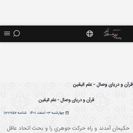
ش موضوعی - سایت استاد مرتضی جوادی آملی
آن و دریای وصال - علم الیقین
قرآن و دریای وصال - علم الیقین
چهارشنبه 03 اسفند 1401
شناسه:
1122757
حکيمان آمدند و راه حرکت جوهري را و بحث اتحاد عاقل