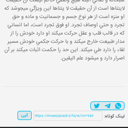
سبحانه و تعالي البته هيچ وصفي حاکم نيست آن حقيقت
لايتناها است از آن حقيقت لا يتناها اين ويژگي مي جوشد که
او منزه است از هر نوع جسم و جسمانيت و ماده و حق
تجرد و حتي اوصاف تجرد. او فوق تجرد است، اما انساني
که در قالب قلب و عقل حرکت مي کند او دارد خودش را از
مدار طبيعت خارج مي کند و با حرکت حِکمي خودش مسير
لقاء را دارد طي مي کند. اين حد را حکمت اثبات مي کند بر آن
اصرار دارد و مي شود علم اليقين.
کپی
لینک کوتاه: