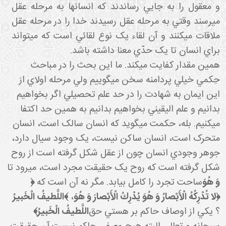
و معقول را به جايي رساندند که انسان ها به مرحله عقل
مي رسند وقتي به مرحله عقل رسيدند خدا را در مرحله عقل
ملاقات مي کنند و آن لقاء يک نوع لقائي است که مي تواند
براي انسان تا يک حدّي معنا داشته باشد.
همين مقدار کفايت مي کند. ما اين بحث را در مباحث
حِکمي خيلي پردامنه سخن مي گوييم ولي مرحله اولاي از
اين ايمان به شهادت را در حد علم تحصيلي اگر بخواهيم
بدانيم و علم اليقيني بخواهيم بدانيم به همين حد اکتفا
مي کنيم. بله، حکمت مي گويد که انسان سالک است، انسان
متحرک است، انسان ساکن نيست، يک وجود سيال دارد،
جوهر وجودي انسان چون از عقل شکل گرفته است از روح
شکل گرفته است که روح يک حقيقت مجرد است، مي رود تا
وَ هُوَ
ساحت تجرد را کامل بيابد. مگر نه آن است که
﴿
﴿لا تُدْرِكُهُ الْأَبْصارُ وَ هُوَ يُدْرِكُ الْأَبْصارَ وَ هُوَ
،
﴾
اللَّطيفُ الْخَبيرُ
؟ يکي از اوصاف حاکم بر هستي حق
اللَّطيفُ الْخَبيرُ﴾