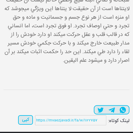
سبحانه و تعالي البته هيچ وصفي حاکم نيست آن حقيقت
لايتناها است از آن حقيقت لا يتناها اين ويژگي مي جوشد که
او منزه است از هر نوع جسم و جسمانيت و ماده و حق
تجرد و حتي اوصاف تجرد. او فوق تجرد است، اما انساني
که در قالب قلب و عقل حرکت مي کند او دارد خودش را از
مدار طبيعت خارج مي کند و با حرکت حِکمي خودش مسير
لقاء را دارد طي مي کند. اين حد را حکمت اثبات مي کند بر آن
اصرار دارد و مي شود علم اليقين.
کپی
لینک کوتاه: