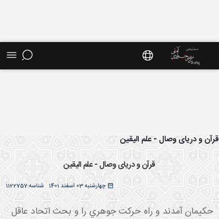
ش موضوعی - سایت استاد مرتضی جوادی آملی
آن و دریای وصال - علم الیقین
قرآن و دریای وصال - علم الیقین
چهارشنبه 03 اسفند 1401
شناسه:
1122757
حکيمان آمدند و راه حرکت جوهري را و بحث اتحاد عاقل