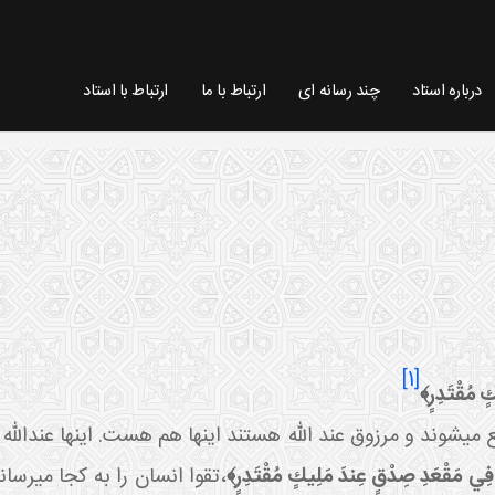
درباره استاد
چند رسانه ای
ارتباط با ما
ارتباط با استاد
[1]
ٍ مُقْتَدِرٍ﴾
ي شوند و مرزوق عند الله هستند اينها هم هست. اينها عندالله 
٭ فِي مَقْعَدِ صِدْقٍ عِندَ مَلِيكٍ مُقْتَدِرٍ﴾
،
تقوا انسان را به کجا مي ر