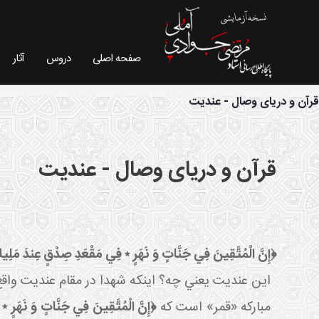
صفحه اصلی
دروس
آثار
فیش موضوعی - سایت استاد مرتضی جوادی آملی
قرآن و دریای وصال - عندیت
قرآن و دریای وصال - عندیت
﴿إِنَّ الْمُتَّقِينَ فِي جَنَّاتٍ وَ نَهَرٍ ٭ فِي مَقْعَدِ صِدْقٍ عِندَ مَلِيك
اين عنديت يعني چه؟ اينکه شهدا در مقام عنديت واقع م
مبارکه «قمر» است که
﴿إِنَّ الْمُتَّقِينَ فِي جَنَّاتٍ وَ نَهَرٍ 