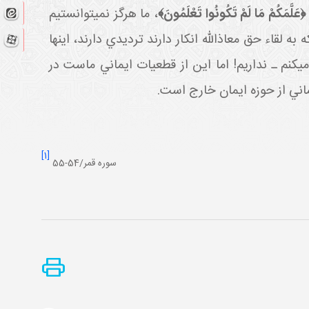
﴿
عَلَّمَكُمْ مَا لَمْ تَكُونُوا تَعْلَمُونَ
﴾
، ما هرگز نمي توانستيم
ه لقاء حق معاذالله انکار دارند ترديدي دارند، اينها
ي کنم ـ نداريم! اما اين از قطعيات ايماني ماست در
ساني از حوزه ايمان خارج است.
[1]
سوره قمر/54-55