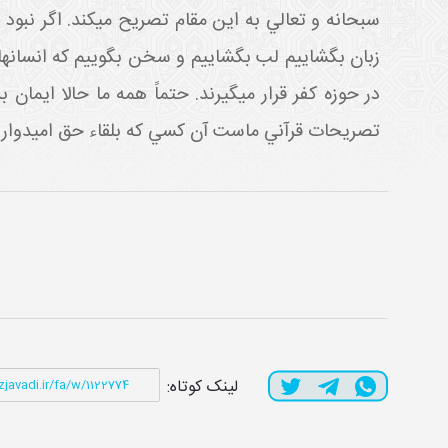
سبحانه و تعالي به اين مقام تصريح مي کند. اگر نبود
زبان بگشاييم لب بگشاييم و سخن بگوييم که انسان ها در 
در حوزه کفر قرار مي گيرند. حتماً همه ما حالا ايما
تصريحات قرآني ماست آن کسي که بلقاء حق اميدوار نبا
لینک کوتاه: