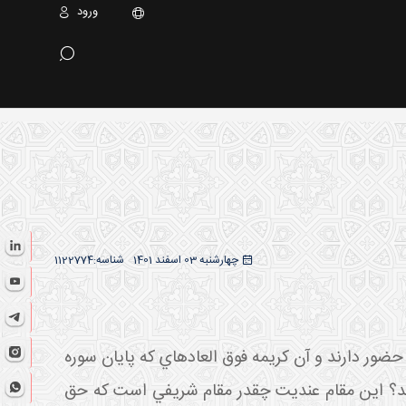
ورود
چهارشنبه 03 اسفند 1401
شناسه:
1122774
حضور دارند و آن کريمه فوق العاده اي که پايان سوره
ساند؟ اين مقام عنديت چقدر مقام شريفي است که حق