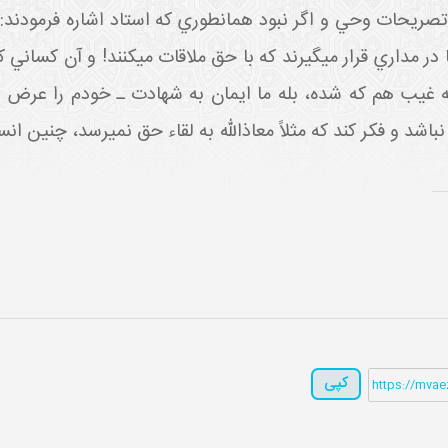
 تصريحات وحي و اگر نبود همان طوري که استاد اشاره فرمودند:
مداري قرار مي گيرند که با حق ملاقات مي کنند! و آن کساني که ب
ن به غيب هم که شده، بله ما ايمان به شهادت ـ خودم را عرض م
شد و فکر کند که مثلاً معاذالله به لقاء حق نمي رسد، چنين ان
کپی