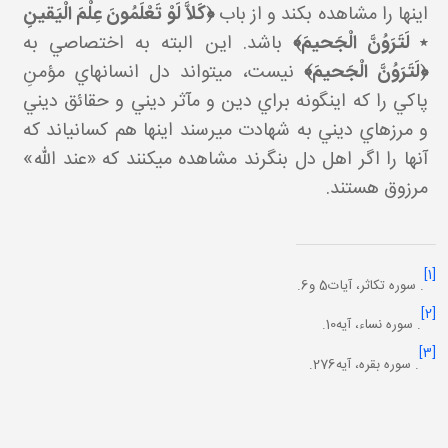
اينها را مشاهده بکند و از باب
﴿كَلاَّ لَوْ تَعْلَمُونَ عِلْمَ الْيَقينِ
٭ لَتَرَوُنَّ الْجَحيمَ﴾
باشد. اين البته به اختصاصي به
﴿لَتَرَوُنَّ الْجَحيمَ﴾
نيست، مي تواند دل انسان هاي مؤمنِ
پاکي را که اين گونه براي دين و مآثر ديني و حقائق ديني
و مرزهاي ديني به شهادت مي رسند اينها هم کساني اند که
آنها را اگر اهل دل بنگرند مشاهده مي کنند که «عند الله»
مرزوق هستند.
[1]
. سوره تکاثر، آيات5 و6.
[2]
. سوره نساء، آيه10.
[3]
. سوره بقره، آيه276.