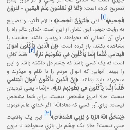
چيزي است که خداي عالم در وحي و در قرآن بدان
تصريح کرده است:
﴿كَلاَّ لَوْ تَعْلَمُونَ عِلْمَ الْيَقينِ ٭ لَتَرَوُنَّ
[1]
الْجَحيمَ﴾
اين
﴿لَتَرَوُنَّ الْجَحيمَ﴾
با لام تأکيد و تصريح
به رؤيت جهنم، اين نشان از اين است. خداي عالم راه را
براي آن کساني که بخواهند درون بين باشند حقيقت را
مشاهده بکنند، باز کرده است.
﴿إِنَّ الَّذينَ يَأْكُلُونَ أَمْوالَ
[2]
الْيَتامي‏ ظُلْماً إِنَّما يَأْكُلُونَ في‏ بُطُونِهِمْ ناراً﴾
فقط کافي
است که يک کسي باشد که چشم دل داشته باشد و اين
را ببيند. آنهايي که اموال مردم را با ظلم و مي دَرند و
مي خورند بايد بدانند:
﴿إِنَّ الَّذينَ يَأْكُلُونَ أَمْوالَ الْيَتامي‏
ظُلْماً إِنَّما يَأْكُلُونَ في‏ بُطُونِهِمْ ناراً﴾
، «إنّما» يعني ترديدي
نيست. حالا امروز مشخص نيست، براي شما مشخص
نيست؛ براي آن کسي که معاذالله! اگر خداي عالم فرمود:
[3]
﴿يَمْحَقُ اللّهُ الرِّبَا وَ يُرْبِي الصَّدَقَاتِ﴾
اين يک واقعيت
عيني نيست؟ حالا يک چشم دل بازي مي خواهد تا درون