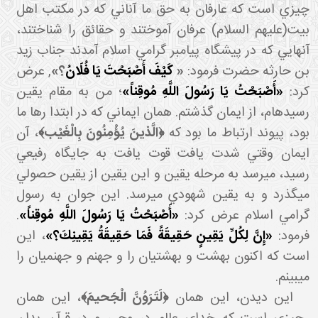
چيزي است که عارفان به حق ما آناني که در مکتب اهل
بيت(عليهم السلام) عرفان آموختند و حقائق را شناختند،
آنهايي که در پيشگاه پيامبر گرامي اسلام آمدند جناب زيد
ن حارثه حضرت فرمود:
«
كَيْفَ أَصْبَحْتَ يَا فُلَانُ
؟‏»
,
عرض
رد:
«أَصْبَحْتُ يَا رَسُولَ اللَّهِ مُوقِناً»
؛ من به مقام يقين
رسيده ام، از ايمان گذشتم. همان ايماني که در ابتدا رها ما
ود، پيوند ارتباط ما بود که
﴿الَّذينَ يُؤْمِنُونَ بِالْغَيْب‏﴾
، آن
ايمان وقتي شدت يافت قوت يافت به جايگاه رفيعي
رسيد، مي رسد به مرحله يقين و اين يقين از يقين حصولي
مي گذرد و به يقين شهودي مي رسد. اين جوان به رسول
گرامي اسلام عرض کرد:
«أَصْبَحْتُ يَا رَسُولَ اللَّهِ مُوقِناً»
.
فرمود:
«إِنَّ لِكُلِّ يَقِينٍ حَقِيقَةً فَمَا حَقِيقَةُ يَقِينِكَ؟»
، اين
است که اکنون بهشت و بهشتيان را و جهنم و جهنميان را
مي بينم.
اين ديدن، اين همان
﴿لَتَرَوُنَّ الْجَحيمَ﴾
، اين همان