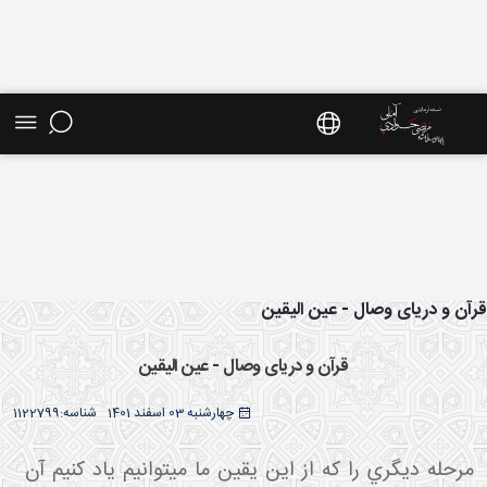
ش موضوعی - سایت استاد مرتضی جوادی آملی
آن و دریای وصال - عین الیقین
قرآن و دریای وصال - عین الیقین
چهارشنبه 03 اسفند 1401
شناسه:
1122799
مرحله ديگري را که از اين يقين ما مي توانيم ياد کنيم آن