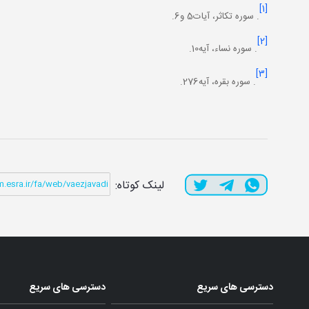
[1]
. سوره تکاثر، آيات5 و6.
[2]
. سوره نساء، آيه10.
[3]
. سوره بقره، آيه276.
لینک کوتاه:
دسترسی های سریع
دسترسی های سریع