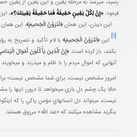
رسيد، مي رسد به مرحله يقين و اين يقين از يقين حص
فرمود:
«إِنَّ لِكُلِّ يَقِينٍ حَقِيقَةً فَمَا حَقِيقَةُ يَقِينِكَ؟»
، اين
اين ديدن، اين همان
﴿لَتَرَوُنَّ الْجَحيمَ﴾
، اين همان 
[1]
اين
﴿لَتَرَوُنَّ الْجَحيمَ﴾
با لام تأکيد و تصريح به رؤ
بکنند، باز کرده است.
﴿إِنَّ الَّذينَ يَأْكُلُونَ أَمْوالَ الْيَتامي
آنهايي که اموال مردم را با ظلم و مي دَرند و مي خورند 
امروز مشخص نيست، براي شما مشخص نيست؛ براي آن
حالا يک چشم دل بازي مي خواهد تا درون اينها را مشا
نيست، مي تواند دل انسان هاي مؤمنِ پاکي را که اين گو
بنگرند مشاهده مي کنند که «عند الله» مرزوق هستند.