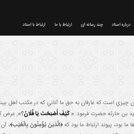
درباره استاد
چند رسانه ای
ارتباط با ما
ارتباط با استاد
م آن چيزي است که عارفان به حق ما آناني که در مکتب اهل بيت
 زيد بن حارثه حضرت فرمود:
«
كَيْفَ أَصْبَحْتَ يَا فُلَانُ
؟‏»
,
عرض کر
ا ما بود، پيوند ارتباط ما بود که
﴿الَّذينَ يُؤْمِنُونَ بِالْغَيْب‏﴾
، آن