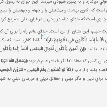
ولي مي گذرد و به يقين شهودي مي رسد. اين جوان به رسول گ
 است که اکنون بهشت و بهشتيان را و جهنم و جهنميان را مي بين
چيزي است که خداي عالم در وحي و در قرآن بدان تصريح کرد
يت جهنم، اين نشان از اين است. خداي عالم راه را براي آن ک
[2]
‏ ظُلْماً إِنَّما يَأْكُلُونَ في‏ بُطُونِهِمْ ناراً﴾
فقط کافي است که يک ک
بايد بدانند:
﴿إِنَّ الَّذينَ يَأْكُلُونَ أَمْوالَ الْيَتامي‏ ظُلْماً إِنَّما يَأْكُلُو
 کسي که معاذالله! اگر خداي عالم فرمود:
﴿يَمْحَقُ اللّهُ الرِّبَ
هده بکند و از باب
﴿كَلاَّ لَوْ تَعْلَمُونَ عِلْمَ الْيَقينِ ٭ لَتَرَوُنَّ الْجَحي
نه براي دين و مآثر ديني و حقائق ديني و مرزهاي ديني به شهادت