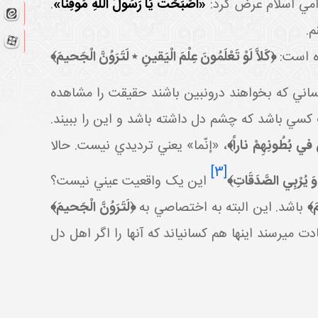
رامي اسلام عرض کرد:
«أَصْبَحْتُ يَا رَسُولَ اللَّهِ مُوقِناً»
.
م.
ه است:
﴿كَلاَّ لَوْ تَعْلَمُونَ عِلْمَ الْيَقينِ ٭ لَتَرَوُنَّ الْجَحيمَ﴾
ساني که بخواهند درون بين باشند حقيقت را مشاهده
سي باشد که چشم دل داشته باشد و اين را ببيند.
نَ في‏ بُطُونِهِمْ ناراً﴾
، «إنّما» يعني ترديدي نيست. حالا
[3]
ا وَ يُرْبِي الصَّدَقَاتِ﴾
اين يک واقعيت عيني نيست؟
مَ﴾
باشد. اين البته به اختصاصي به
﴿لَتَرَوُنَّ الْجَحيمَ﴾
 مي رسند اينها هم کساني اند که آنها را اگر اهل دل