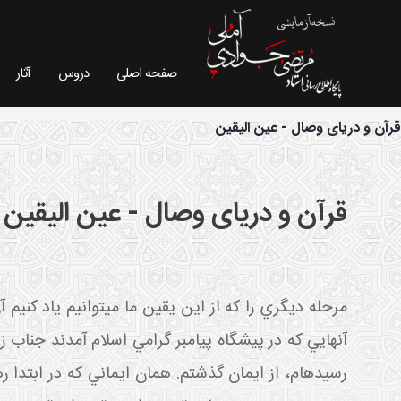
صفحه اصلی
دروس
آثار
فیش موضوعی - سایت استاد مرتضی جوادی آملی
قرآن و دریای وصال - عین الیقین
قرآن و دریای وصال - عین الیقین
مرحله ديگري را که از اين يقين ما مي توانيم ياد کني
آنهايي که در پيشگاه پيامبر گرامي اسلام آمدند جناب
رسيده ام، از ايمان گذشتم. همان ايماني که در ابتدا ره