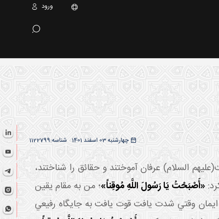
ورود
چهارشنبه 03 اسفند 1401
شناسه:
1122799
(عليهم السلام) عرفان آموختند و حقائق را شناختند،
د:
«أَصْبَحْتُ يَا رَسُولَ اللَّهِ مُوقِناً»
؛ من به مقام يقين
 ايمان وقتي شدت يافت قوت يافت به جايگاه رفيعي