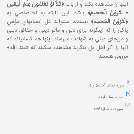
اينها را مشاهده بکند و از باب
﴿كَلاَّ لَوْ تَعْلَمُونَ عِلْمَ الْيَقينِ
٭ لَتَرَوُنَّ الْجَحيمَ﴾
باشد. اين البته به اختصاصي به
﴿لَتَرَوُنَّ الْجَحيمَ﴾
نيست، مي تواند دل انسان هاي مؤمنِ
پاکي را که اين گونه براي دين و مآثر ديني و حقائق ديني
و مرزهاي ديني به شهادت مي رسند اينها هم کساني اند که
آنها را اگر اهل دل بنگرند مشاهده مي کنند که «عند الله»
مرزوق هستند.
[1]
. سوره تکاثر، آيات5 و6.
[2]
. سوره نساء، آيه10.
[3]
. سوره بقره، آيه276.