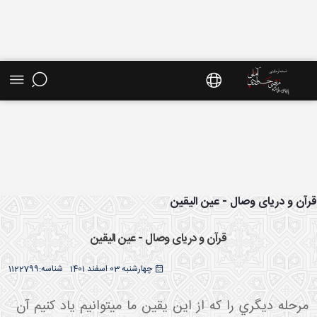
ش موضوعی - سایت استاد مرتضی جوادی آملی
آن و دریای وصال - عین الیقین
قرآن و دریای وصال - عین الیقین
چهارشنبه 03 اسفند 1401
شناسه:
1122799
مرحله ديگري را که از اين يقين ما مي توانيم ياد کنيم آن