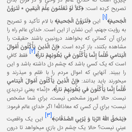
چيزي است که خداي عالم در وحي و در قرآن بدان
تصريح کرده است:
﴿كَلاَّ لَوْ تَعْلَمُونَ عِلْمَ الْيَقينِ ٭ لَتَرَوُنَّ
[1]
الْجَحيمَ﴾
اين
﴿لَتَرَوُنَّ الْجَحيمَ﴾
با لام تأکيد و تصريح
به رؤيت جهنم، اين نشان از اين است. خداي عالم راه را
براي آن کساني که بخواهند درون بين باشند حقيقت را
مشاهده بکنند، باز کرده است.
﴿إِنَّ الَّذينَ يَأْكُلُونَ أَمْوالَ
[2]
الْيَتامي‏ ظُلْماً إِنَّما يَأْكُلُونَ في‏ بُطُونِهِمْ ناراً﴾
فقط کافي
است که يک کسي باشد که چشم دل داشته باشد و اين
را ببيند. آنهايي که اموال مردم را با ظلم و مي دَرند و
مي خورند بايد بدانند:
﴿إِنَّ الَّذينَ يَأْكُلُونَ أَمْوالَ الْيَتامي‏
ظُلْماً إِنَّما يَأْكُلُونَ في‏ بُطُونِهِمْ ناراً﴾
، «إنّما» يعني ترديدي
نيست. حالا امروز مشخص نيست، براي شما مشخص
نيست؛ براي آن کسي که معاذالله! اگر خداي عالم فرمود:
[3]
﴿يَمْحَقُ اللّهُ الرِّبَا وَ يُرْبِي الصَّدَقَاتِ﴾
اين يک واقعيت
عيني نيست؟ حالا يک چشم دل بازي مي خواهد تا درون