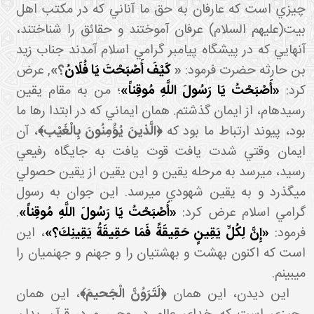
چيزي است که عارفان به حق ما آناني که در مکتب اهل
بيت(عليهم السلام) عرفان آموختند و حقائق را شناختند،
آنهايي که در پيشگاه پيامبر گرامي اسلام آمدند جناب زيد
ن حارثه حضرت فرمود:
«
كَيْفَ أَصْبَحْتَ يَا فُلَانُ
؟‏»
,
عرض
رد:
«أَصْبَحْتُ يَا رَسُولَ اللَّهِ مُوقِناً»
؛ من به مقام يقين
رسيده ام، از ايمان گذشتم. همان ايماني که در ابتدا رها ما
ود، پيوند ارتباط ما بود که
﴿الَّذينَ يُؤْمِنُونَ بِالْغَيْب‏﴾
، آن
ايمان وقتي شدت يافت قوت يافت به جايگاه رفيعي
رسيد، مي رسد به مرحله يقين و اين يقين از يقين حصولي
مي گذرد و به يقين شهودي مي رسد. اين جوان به رسول
گرامي اسلام عرض کرد:
«أَصْبَحْتُ يَا رَسُولَ اللَّهِ مُوقِناً»
.
فرمود:
«إِنَّ لِكُلِّ يَقِينٍ حَقِيقَةً فَمَا حَقِيقَةُ يَقِينِكَ؟»
، اين
است که اکنون بهشت و بهشتيان را و جهنم و جهنميان را
مي بينم.
اين ديدن، اين همان
﴿لَتَرَوُنَّ الْجَحيمَ﴾
، اين همان