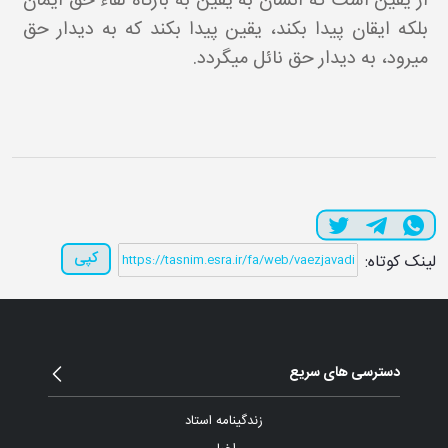
از يقين است که انسان به يقين به بارگاه لقاء حق ايمان
بلکه ايقان پيدا بکند، يقين پيدا بکند که به ديدار حق
مي رود، به ديدار حق نائل مي گردد.
کپی
لینک کوتاه:
دسترسی های سریع
زندگینامه استاد