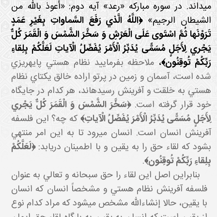
مي داند. در سوره مبارکه «رعد» آيه دوم: «أعوذ بالله من
لشيطان الرجيم»
﴿اللَّهُ الَّذي رَفَعَ السَّماواتِ بِغَيْرِ عَمَدٍ
تَرَوْنَها ثُمَّ اسْتَوى‏ عَلَى الْعَرْشِ وَ سَخَّرَ الشَّمْسَ وَ الْقَمَرَ كُلٌّ
يَجْري لِأَجَلٍ مُسَمًّى يُدَبِّرُ الْأَمْرَ يُفَصِّلُ الْآياتِ لَعَلَّكُمْ بِلِقاءِ
َبِّكُمْ تُوقِنُون‏﴾
،
ملاحظه بفرماييد نظام هستي پايه ريزي
شده است، آسمان و زمين در پرتو اراده خالق يکتاي نظام
هستي به خلقت و آفرينش رسيده اند، هر کدام در جايگاه
خود قرار گرفته است.
﴿سَخَّرَ الشَّمْسَ وَ الْقَمَرَ كُلٌّ يَجْري
ِأَجَلٍ مُسَمًّى يُدَبِّرُ الْأَمْرَ يُفَصِّلُ الْآياتِ﴾
که چه؟ اين فلسفه
آفرينش انسان است. انسان مي رود تا به اين امر منتهي
بشود که لقاء حق را به يقين و با اطمينان دريابد:
﴿لَعَلَّكُمْ
بِلِقاءِ رَبِّكُمْ تُوقِنُون﴾‏
.
بنابراين اصل اين لقاء را حق سبحانه و تعالي به عنوان
فلسفه آفرينش نظام هستي و مشخصاً انسان که انسان
با يقين، حالا إن شاءالله مشخص مي شود که مراد کدام نوع