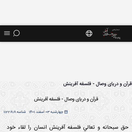
ش موضوعی - سایت استاد مرتضی جوادی آملی
آن و دریای وصال - فلسفه آفرینش
قرآن و دریای وصال - فلسفه آفرینش
چهارشنبه 03 اسفند 1401
شناسه:
1122818
حق سبحانه و تعالي فلسفه آفرينش انسان را لقاء خود