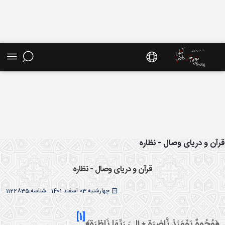
ش موضوعی - سایت استاد مرتضی جوادی آملی
آن و دریای وصال - نظاره
قرآن و دریای وصال - نظاره
چهارشنبه 03 اسفند 1401
شناسه:
1122835
[1]
﴿وُجُوهٌ يَوْمَئذٍ نَّاضِرَة ٭ إِلىَ‏ رَبِّهَا نَاظِرَة﴾