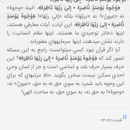
﴿وُجُوهٌ يَوْمَئذٍ نَّاضِرَة ٭ إِلىَ‏ رَبِّهَا نَاظِرَة﴾
، البته «وجوهٌ»
نه «عيونٌ»! نه «بربّها» بلکه «إلي ربّها»!
﴿وُجُوهٌ يَوْمَئذٍ
نَّاضِرَة ٭ إِلىَ‏ رَبِّهَا نَاظِرَة﴾
، اين آيات، آيات معارفي هستند،
اينها ذخائر توحيدي ما هستند، اينها مقام انسانيت را
دارند نشان مي دهند، اينها سرمايه هاي معنوي اند.
آيا اگر قرآن نبود کسي مي توانست راجع به اين مسئله
تصور کند که
﴿وُجُوهٌ يَوْمَئذٍ نَّاضِرَة ٭ إِلىَ‏ رَبِّهَا نَاظِرَة﴾
؟ اين
حرف بسيار حرف بلند و اساسي است و جز از لسان وحي
احدي ممکن نيست سخن بگويد. حالا مرتبه اي که براي
اين وجوه بايد شمرد به سوي حق نه به حق، «عيونٌ» نه،
«وجوهٌ»! به حق نه، به سوي حق، به ساحت الهي!
[1]
قیامت/22-23