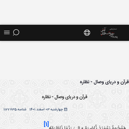
ش موضوعی - سایت استاد مرتضی جوادی آملی
آن و دریای وصال - نظاره
قرآن و دریای وصال - نظاره
چهارشنبه 03 اسفند 1401
شناسه:
1122835
[1]
﴿وُجُوهٌ يَوْمَئذٍ نَّاضِرَة ٭ إِلىَ‏ رَبِّهَا نَاظِرَة﴾