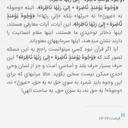
﴿وُجُوهٌ يَوْمَئذٍ نَّاضِرَة ٭ إِلىَ‏ رَبِّهَا نَاظِرَة﴾
، البته «وجوهٌ»
نه «عيونٌ»! نه «بربّها» بلکه «إلي ربّها»!
﴿وُجُوهٌ يَوْمَئذٍ
نَّاضِرَة ٭ إِلىَ‏ رَبِّهَا نَاظِرَة﴾
، اين آيات، آيات معارفي هستند،
اينها ذخائر توحيدي ما هستند، اينها مقام انسانيت را
دارند نشان مي دهند، اينها سرمايه هاي معنوي اند.
آيا اگر قرآن نبود کسي مي توانست راجع به اين مسئله
تصور کند که
﴿وُجُوهٌ يَوْمَئذٍ نَّاضِرَة ٭ إِلىَ‏ رَبِّهَا نَاظِرَة﴾
؟ اين
حرف بسيار حرف بلند و اساسي است و جز از لسان وحي
احدي ممکن نيست سخن بگويد. حالا مرتبه اي که براي
اين وجوه بايد شمرد به سوي حق نه به حق، «عيونٌ» نه،
«وجوهٌ»! به حق نه، به سوي حق، به ساحت الهي!
[1]
قیامت/22-23