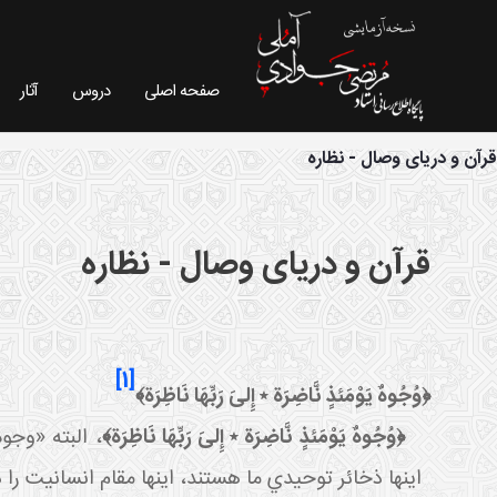
صفحه اصلی
دروس
آثار
فیش موضوعی - سایت استاد مرتضی جوادی آملی
قرآن و دریای وصال - نظاره
قرآن و دریای وصال - نظاره
[1]
﴿وُجُوهٌ يَوْمَئذٍ نَّاضِرَة ٭ إِلىَ‏ رَبِّهَا نَاظِرَة﴾
﴿وُجُوهٌ يَوْمَئذٍ نَّاضِرَة ٭ إِلىَ‏ رَبِّهَا نَاظِرَة﴾
، البته «وجوه
اينها ذخائر توحيدي ما هستند، اينها مقام انسانيت را دا