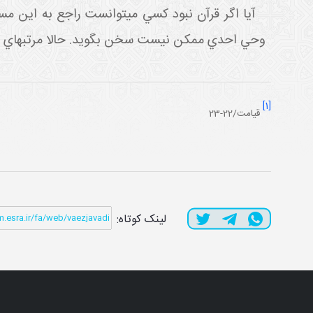
آيا اگر قرآن نبود کسي مي توانست راجع به اين مس
وحي احدي ممکن نيست سخن بگويد. حالا مرتبه اي که 
[1]
قیامت/22-23
لینک کوتاه: