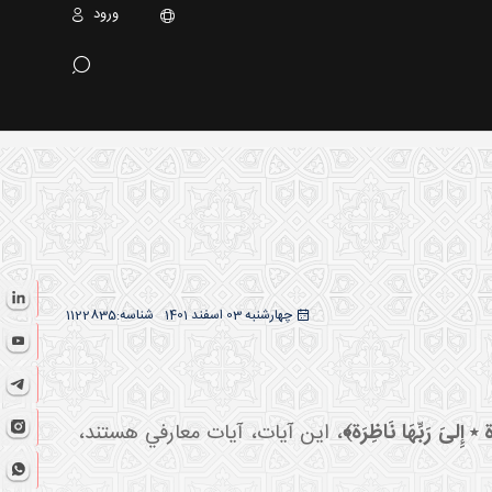
ورود
چهارشنبه 03 اسفند 1401
شناسه:
1122835
٭ إِلىَ‏ رَبِّهَا نَاظِرَة﴾
، اين آيات، آيات معارفي هستند،