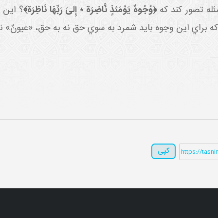
ئله تصور کند که
﴿وُجُوهٌ يَوْمَئذٍ نَّاضِرَة ٭ إِلىَ‏ رَبِّهَا نَاظِرَة﴾
؟ اين 
براي اين وجوه بايد شمرد به سوي حق نه به حق، «عيونٌ» نه
کپی