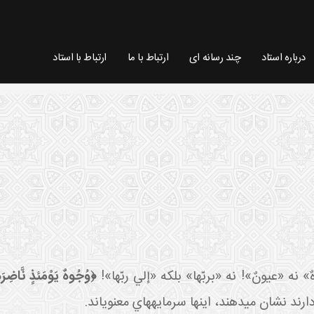
درباره استاد
چند رسانه ای
ارتباط با ما
ارتباط با استاد
ٌ» نه «عيونٌ»! نه «بربّها» بلکه «إلي ربّها»!
﴿وُجُوهٌ يَوْمَئذٍ نَّاضِرَة 
رند نشان مي دهند، اينها سرمايه هاي معنوي اند.