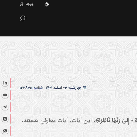
ورود
چهارشنبه 03 اسفند 1401
شناسه:
1122835
٭ إِلىَ‏ رَبِّهَا نَاظِرَة﴾
، اين آيات، آيات معارفي هستند،