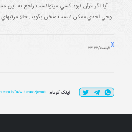
آيا اگر قرآن نبود کسي مي توانست راجع به اين مس
وحي احدي ممکن نيست سخن بگويد. حالا مرتبه اي که 
[1]
قیامت/22-23
لینک کوتاه: