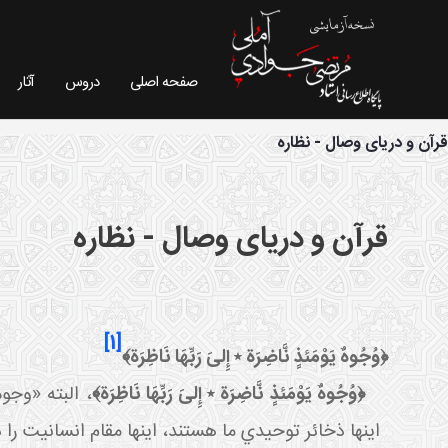
صفحه اصلی
دروس
آثار
فیش موضوعی - سایت استاد مرتضی جوادی آملی
قرآن و دریای وصال - نظاره
قرآن و دریای وصال - نظاره
[1]
﴿وُجُوهٌ يَوْمَئذٍ نَّاضِرَة ٭ إِلىَ‏ رَبِّهَا نَاظِرَة﴾
﴿وُجُوهٌ يَوْمَئذٍ نَّاضِرَة ٭ إِلىَ‏ رَبِّهَا نَاظِرَة﴾
، البته «وجوه
اينها ذخائر توحيدي ما هستند، اينها مقام انسانيت را دا