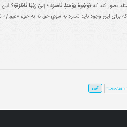
ئله تصور کند که
﴿وُجُوهٌ يَوْمَئذٍ نَّاضِرَة ٭ إِلىَ‏ رَبِّهَا نَاظِرَة﴾
؟ اين 
براي اين وجوه بايد شمرد به سوي حق نه به حق، «عيونٌ» نه
کپی