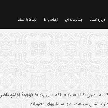
درباره استاد
چند رسانه ای
ارتباط با ما
ارتباط با استاد
ٌ» نه «عيونٌ»! نه «بربّها» بلکه «إلي ربّها»!
﴿وُجُوهٌ يَوْمَئذٍ نَّاضِرَة 
رند نشان مي دهند، اينها سرمايه هاي معنوي اند.