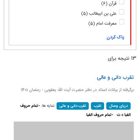
قرآن
(6)
علی بن ابیطالب
(5)
معرفت امام
(5)
پاک کردن
13 نتیجه برای
تقرب دانی و عالی
برگرفته از بیانات استاد در دفتر حضرت آیت الله یعقوبی - رمضان 1401
نمایه ها:
-تمام حروف
دریای وصال
تقرب
تقرب دانی و عالی
الفبا » ت
-تمام حروف الفبا