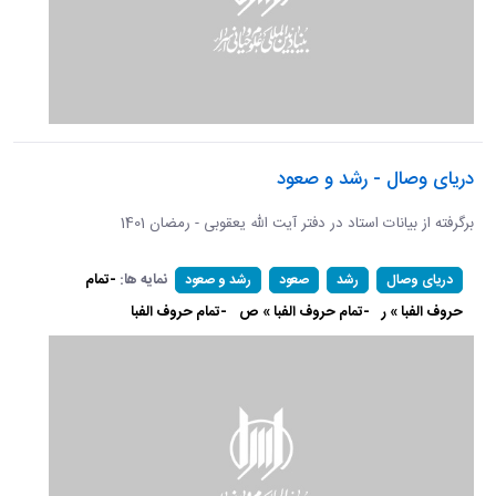
دریای وصال - رشد و صعود
برگرفته از بیانات استاد در دفتر آیت الله یعقوبی - رمضان 1401
نمایه ها:
-تمام
دریای وصال
رشد
صعود
رشد و صعود
حروف الفبا » ر
-تمام حروف الفبا » ص
-تمام حروف الفبا