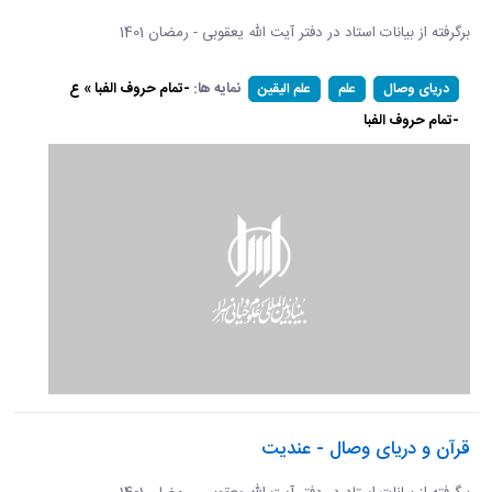
برگرفته از بیانات استاد در دفتر آیت الله یعقوبی - رمضان 1401
نمایه ها:
-تمام حروف الفبا » ع
دریای وصال
علم
علم الیقین
-تمام حروف الفبا
قرآن و دریای وصال - عندیت