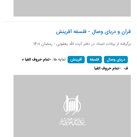
قرآن و دریای وصال - فلسفه آفرینش
برگرفته از بیانات استاد در دفتر آیت الله یعقوبی - رمضان 1401
نمایه ها:
-تمام حروف الفبا »
دریای وصال
فلسفه
آفرینش
ف
-تمام حروف الفبا