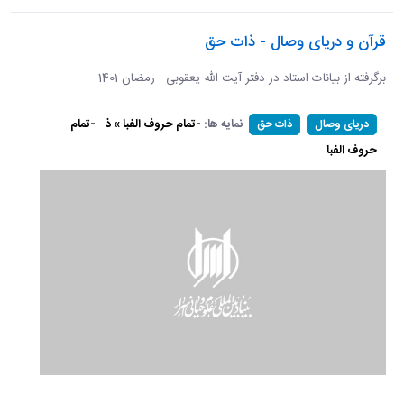
قرآن و دریای وصال - ذات حق
برگرفته از بیانات استاد در دفتر آیت الله یعقوبی - رمضان 1401
نمایه ها:
-تمام حروف الفبا » ذ
-تمام
دریای وصال
ذات حق
حروف الفبا