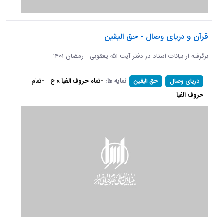
قرآن و دریای وصال - حق الیقین
برگرفته از بیانات استاد در دفتر آِیت الله یعقوبی - رمضان 1401
نمایه ها:
-تمام حروف الفبا » ح
-تمام
دریای وصال
حق الیقین
حروف الفبا