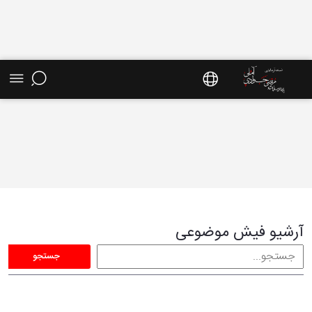
فیش موضوعی - سایت استاد مرتضی جوادی آملی
آرشیو فیش موضوعی
جستجو