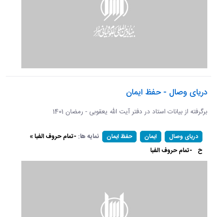
دریای وصال - حفظ ایمان
برگرفته از بیانات استاد در دفتر آیت الله یعقوبی - رمضان 1401
نمایه ها:
-تمام حروف الفبا »
دریای وصال
ایمان
حفظ ایمان
ح
-تمام حروف الفبا