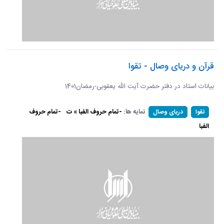
قرآن و دریای وصال - تقوا
بیانات استاد در دفتر حضرت آیت الله یعقوبی-رمضان1401
نمایه ها:
-تمام حروف الفبا » ت
-تمام حروف
تقوا
دریای وصال
الفبا