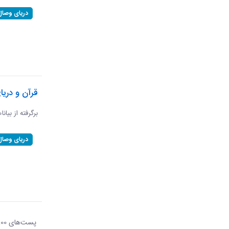
دریای وصال
قرآن و دریا
برگرفته از بیان
دریای وصال
پست‌‌های 100
هر ص