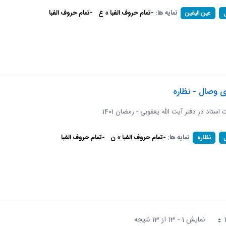
نمایه ها:
-تمام حروف الفبا » ع
-تمام حروف الفبا
عین الیقین
ی وصال - نظاره
ات استاد در دفتر آیت الله یعقوبی - رمضان 1401
نمایه ها:
-تمام حروف الفبا » ن
-تمام حروف الفبا
نظاره
نمایش 1 - 13 از 13 نتیجه
فحه