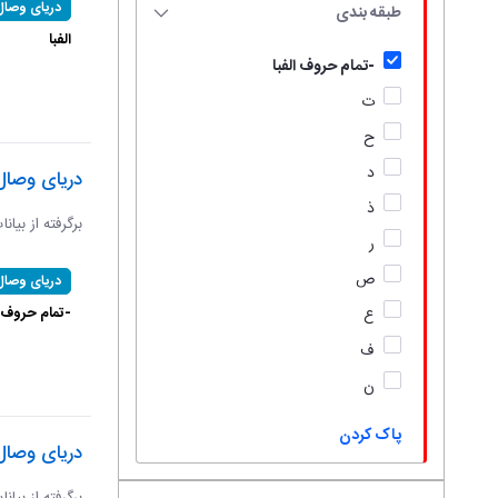
دریای وصال
طبقه بندی
الفبا
-تمام حروف الفبا
ت
ح
د
دریای وصال
ذ
برگرفته از بیان
ر
ص
دریای وصال
-تمام حروف ال
ع
ف
ن
پاک کردن
دریای وصال