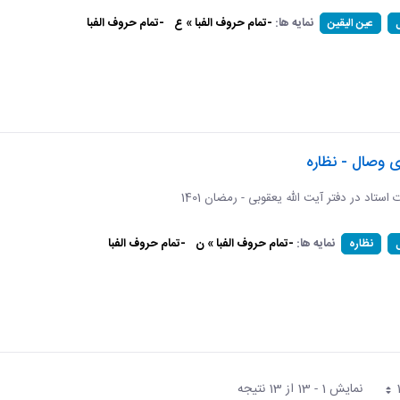
نمایه ها:
-تمام حروف الفبا » ع
-تمام حروف الفبا
عین الیقین
ی وصال - نظاره
ات استاد در دفتر آیت الله یعقوبی - رمضان 1401
نمایه ها:
-تمام حروف الفبا » ن
-تمام حروف الفبا
نظاره
نمایش 1 - 13 از 13 نتیجه
فحه