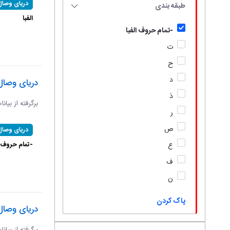
دریای وصال
طبقه بندی
الفبا
-تمام حروف الفبا
ت
ح
د
دریای وصال
ذ
برگرفته از بیان
ر
ص
دریای وصال
-تمام حروف ال
ع
ف
ن
پاک کردن
دریای وصال