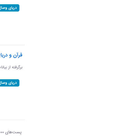
دریای وصال
قرآن و دریا
برگرفته از بیان
دریای وصال
پست‌‌های 100
هر ص