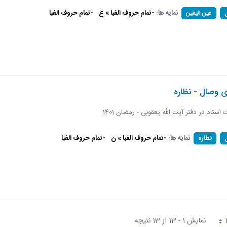
نمایه ها:
-تمام حروف الفبا » ع
-تمام حروف الفبا
عین الیقین
ی وصال - نظاره
ات استاد در دفتر آیت الله یعقوبی - رمضان 1401
نمایه ها:
-تمام حروف الفبا » ن
-تمام حروف الفبا
نظاره
نمایش 1 - 13 از 13 نتیجه
فحه