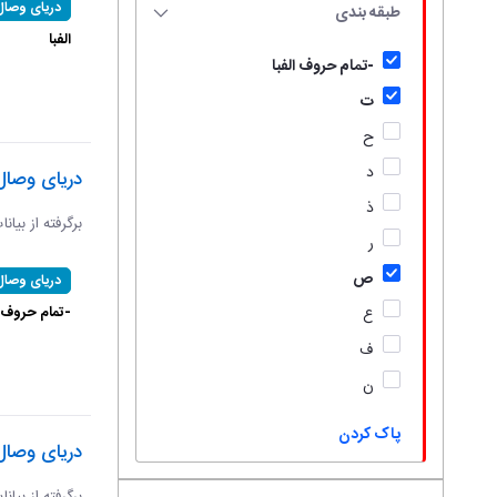
دریای وصال
طبقه بندی
الفبا
-تمام حروف الفبا
ت
ح
د
دریای وصال
ذ
برگرفته از بیان
ر
ص
دریای وصال
-تمام حروف ال
ع
ف
ن
پاک کردن
دریای وصال