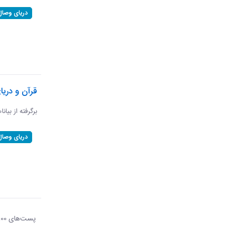
دریای وصال
قرآن و دریا
برگرفته از بیان
دریای وصال
پست‌‌های 100
هر ص