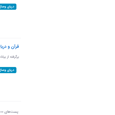
دریای وصال
قرآن و دریا
برگرفته از بیان
دریای وصال
پست‌‌های 100
هر ص