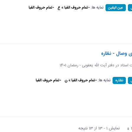
نمایه ها:
-تمام حروف الفبا » ع
-تمام حروف الفبا
عین الیقین
ی وصال - نظاره
ات استاد در دفتر آیت الله یعقوبی - رمضان 1401
نمایه ها:
-تمام حروف الفبا » ن
-تمام حروف الفبا
نظاره
نمایش 1 - 13 از 13 نتیجه
فحه