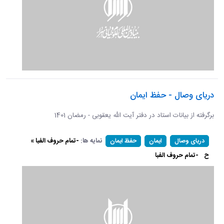
دریای وصال - حفظ ایمان
برگرفته از بیانات استاد در دفتر آیت الله یعقوبی - رمضان 1401
نمایه ها:
-تمام حروف الفبا »
دریای وصال
ایمان
حفظ ایمان
ح
-تمام حروف الفبا