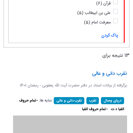
قرآن
(6)
علی بن ابیطالب
(5)
معرفت امام
(5)
پاک کردن
13 نتیجه برای
تقرب دانی و عالی
برگرفته از بیانات استاد در دفتر حضرت آیت الله یعقوبی - رمضان 1401
نمایه ها:
-تمام حروف
دریای وصال
تقرب
تقرب دانی و عالی
الفبا » ت
-تمام حروف الفبا