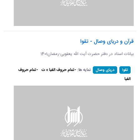
قرآن و دریای وصال - تقوا
بیانات استاد در دفتر حضرت آیت الله یعقوبی-رمضان1401
نمایه ها:
-تمام حروف الفبا » ت
-تمام حروف
تقوا
دریای وصال
الفبا