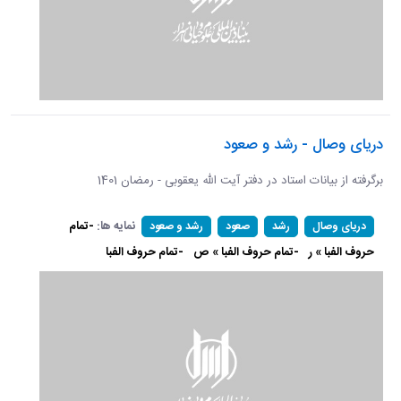
دریای وصال - رشد و صعود
برگرفته از بیانات استاد در دفتر آیت الله یعقوبی - رمضان 1401
نمایه ها:
-تمام
دریای وصال
رشد
صعود
رشد و صعود
حروف الفبا » ر
-تمام حروف الفبا » ص
-تمام حروف الفبا