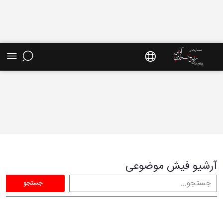
فیش موضوعی - سایت استاد مرتضی جوادی آملی
آرشیو فیش موضوعی
جستجو