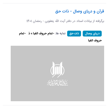
قرآن و دریای وصال - ذات حق
برگرفته از بیانات استاد در دفتر آیت الله یعقوبی - رمضان 1401
نمایه ها:
-تمام حروف الفبا » ذ
-تمام
دریای وصال
ذات حق
حروف الفبا