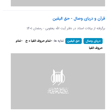
قرآن و دریای وصال - حق الیقین
برگرفته از بیانات استاد در دفتر آِیت الله یعقوبی - رمضان 1401
نمایه ها:
-تمام حروف الفبا » ح
-تمام
دریای وصال
حق الیقین
حروف الفبا