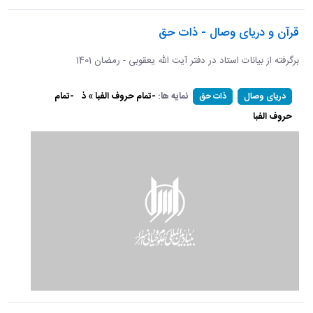
قرآن و دریای وصال - ذات حق
برگرفته از بیانات استاد در دفتر آیت الله یعقوبی - رمضان 1401
نمایه ها:
-تمام حروف الفبا » ذ
-تمام
دریای وصال
ذات حق
حروف الفبا