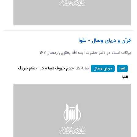
قرآن و دریای وصال - تقوا
بیانات استاد در دفتر حضرت آیت الله یعقوبی-رمضان1401
نمایه ها:
-تمام حروف الفبا » ت
-تمام حروف
تقوا
دریای وصال
الفبا