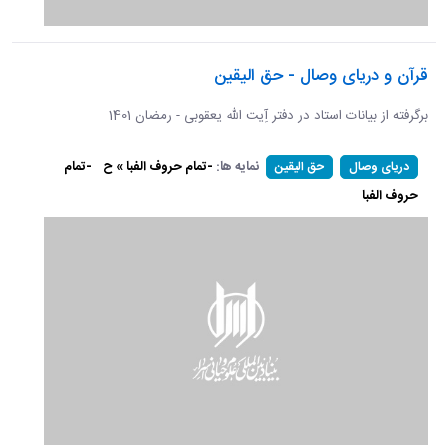
قرآن و دریای وصال - حق الیقین
برگرفته از بیانات استاد در دفتر آِیت الله یعقوبی - رمضان 1401
نمایه ها:
-تمام حروف الفبا » ح
-تمام
دریای وصال
حق الیقین
حروف الفبا