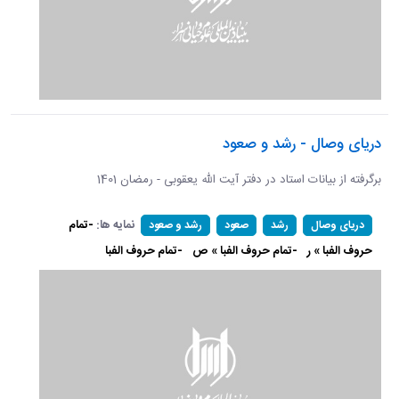
دریای وصال - رشد و صعود
برگرفته از بیانات استاد در دفتر آیت الله یعقوبی - رمضان 1401
نمایه ها:
-تمام
دریای وصال
رشد
صعود
رشد و صعود
حروف الفبا » ر
-تمام حروف الفبا » ص
-تمام حروف الفبا