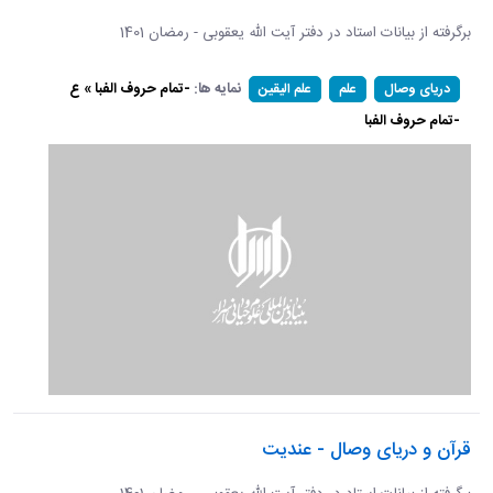
برگرفته از بیانات استاد در دفتر آیت الله یعقوبی - رمضان 1401
نمایه ها:
-تمام حروف الفبا » ع
دریای وصال
علم
علم الیقین
-تمام حروف الفبا
قرآن و دریای وصال - عندیت