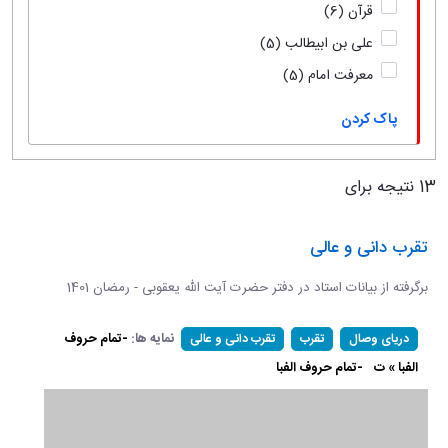
قرآن
(6)
علی بن ابیطالب
(5)
معرفت امام
(5)
پاک کردن
13 نتیجه برای
تقرب دانی و عالی
برگرفته از بیانات استاد در دفتر حضرت آیت الله یعقوبی - رمضان 1401
نمایه ها:
-تمام حروف
دریای وصال
تقرب
تقرب دانی و عالی
الفبا » ت
-تمام حروف الفبا