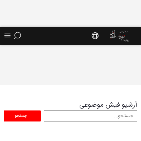
فیش موضوعی - سایت استاد مرتضی جوادی آملی
آرشیو فیش موضوعی
جستجو