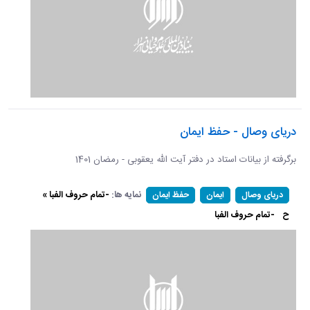
دریای وصال - حفظ ایمان
برگرفته از بیانات استاد در دفتر آیت الله یعقوبی - رمضان 1401
نمایه ها:
-تمام حروف الفبا »
دریای وصال
ایمان
حفظ ایمان
ح
-تمام حروف الفبا