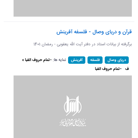
قرآن و دریای وصال - فلسفه آفرینش
برگرفته از بیانات استاد در دفتر آیت الله یعقوبی - رمضان 1401
نمایه ها:
-تمام حروف الفبا »
دریای وصال
فلسفه
آفرینش
ف
-تمام حروف الفبا