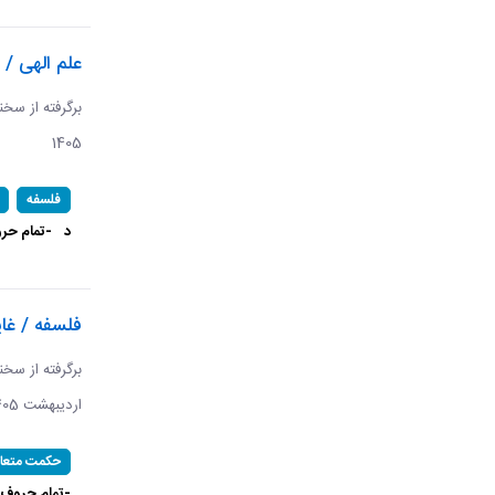
علم الهی / 
1405
فلسفه
د
-تمام حرو
فلسفه / غا
اردیبهشت 1405 ​​​​​​​
حکمت متعال
-تمام حروف ا