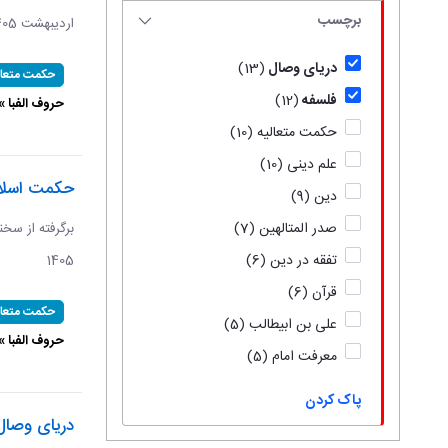
برچسب
اردیبهشت 1405 ​​​​​​​
دریای وصال
(13)
حکمت متعال
فلسفه
(12)
حروف الفبا »
حکمت متعالیه
(10)
علم دینی
(10)
حکمت اسلام
دین
(9)
صدر المتالهین
(7)
تفقه در دین
(6)
1405
قرآن
(6)
حکمت متعال
علی بن ابیطالب
(5)
حروف الفبا »
معرفت امام
(5)
پاک کردن
دریای وصال