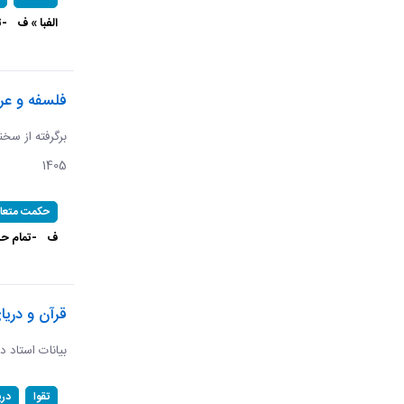
الفبا » ف
-ت
فلسفه و عر
1405
حکمت متعال
ف
-تمام حر
قرآن و دریا
بیانات استاد د
تقوا
در