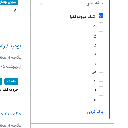
دریای وصال
طبقه بندی
الفبا
-تمام حروف الفبا
ت
ج
ح
توحید / راه
د
ر
اردیبهشت 1405 ​​​​​​​
ص
ع
فلسفه
حروف الفبا »
ف
م
پاک کردن
حکمت / حک