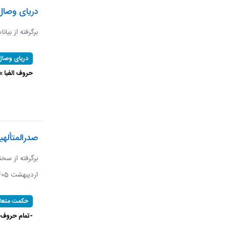
دریای وصال
برگرفته از بیان
دریای وصال
حروف الفبا 
صدرالمتأله
اردیبهشت 1405 ​​​​​​​
حکمت متعال
-تمام حروف 