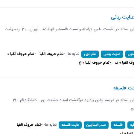
عنایت ربانی
برگرفته از سخنان استاد در نشست علمی «رابطه و نسبت فلسفه و الهیات» ـ تهران ـ 31 اردیبهشت
نمایه ها:
-تمام حروف الفبا
-تمام حروف الفبا »
دین
عنایت ربانی
علم الهی
ف الفبا » ف
-تمام حروف الفبا » ع
یت فلسفه
برگرفته از سخنان استاد در مراسم اولین یادبود درگذشت استاد حشمت پور ـ دانشگاه قم ـ 21
نمایه ها:
-تمام حروف الفبا
یه
فلسفه
صدر المتالهین
غایت فلسفه
لفبا » ف