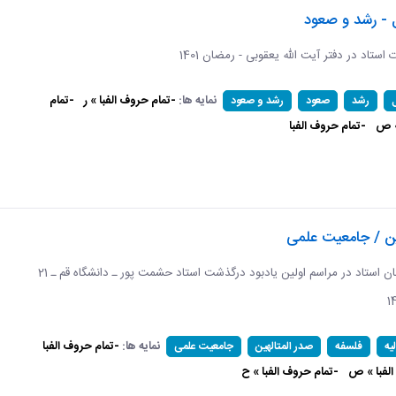
 - رشد و صعود
ات استاد در دفتر آیت الله یعقوبی - رمضان 1401
نمایه ها:
-تمام حروف الفبا » ر
-تمام
رشد
صعود
رشد و صعود
» ص
-تمام حروف الفبا
ین / جامعیت علمی
برگرفته از سخنان استاد در مراسم اولین یادبود درگذشت استاد حشمت پور ـ دانشگاه قم ـ 21
نمایه ها:
-تمام حروف الفبا
یه
فلسفه
صدر المتالهین
جامعیت علمی
الفبا » ص
-تمام حروف الفبا » ح