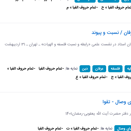
مام حروف الفبا » ح
-تمام حروف الفبا » م
فان / نسبت و پیوند
برگرفته از سخنان استاد در نشست علمی «رابطه و نسبت فلسفه و الهیات» ـ تهران ـ 31 اردیبهشت
نمایه ها:
-تمام حروف الفبا
-تمام حروف الفبا »
یه
فلسفه
عرفان
دین
وف الفبا » ح
-تمام حروف الفبا » ع
ی وصال - تقوا
ر دفتر حضرت آیت الله یعقوبی-رمضان1401
نمایه ها:
-تمام حروف الفبا » ت
-تمام حروف الفبا
یای وصال