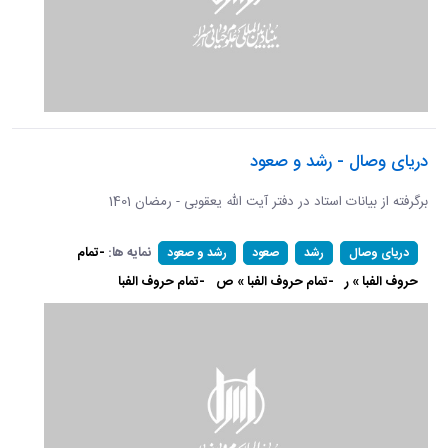
دریای وصال - رشد و صعود
برگرفته از بیانات استاد در دفتر آیت الله یعقوبی - رمضان 1401
نمایه ها:
-تمام
دریای وصال
رشد
صعود
رشد و صعود
حروف الفبا » ر
-تمام حروف الفبا » ص
-تمام حروف الفبا