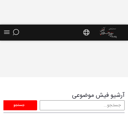
فیش موضوعی - سایت استاد مرتضی جوادی آملی
آرشیو فیش موضوعی
جستجو