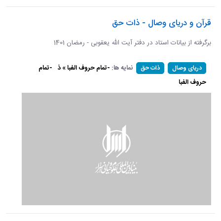
قرآن و دریای وصال - ذات حق
برگرفته از بیانات استاد در دفتر آیت الله یعقوبی - رمضان 1401
نمایه ها:
-تمام حروف الفبا » ذ
-تمام
دریای وصال
ذات حق
حروف الفبا