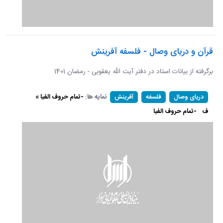
قرآن و دریای وصال - فلسفه آفرینش
برگرفته از بیانات استاد در دفتر آیت الله یعقوبی - رمضان 1401
نمایه ها:
-تمام حروف الفبا »
دریای وصال
فلسفه
آفرینش
ف
-تمام حروف الفبا