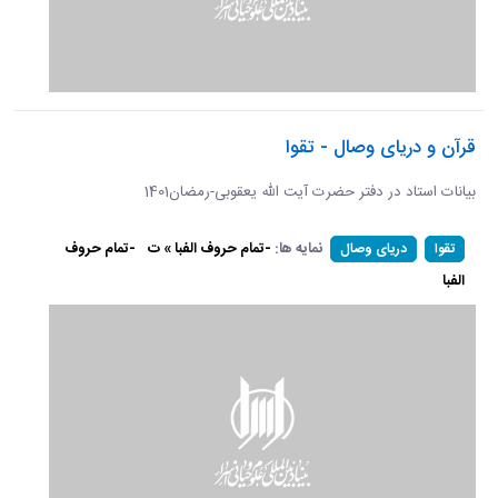
قرآن و دریای وصال - تقوا
بیانات استاد در دفتر حضرت آیت الله یعقوبی-رمضان1401
نمایه ها:
-تمام حروف الفبا » ت
-تمام حروف
تقوا
دریای وصال
الفبا