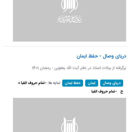
دریای وصال - حفظ ایمان
برگرفته از بیانات استاد در دفتر آیت الله یعقوبی - رمضان 1401
نمایه ها:
-تمام حروف الفبا »
دریای وصال
ایمان
حفظ ایمان
ح
-تمام حروف الفبا