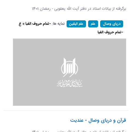
برگرفته از بیانات استاد در دفتر آیت الله یعقوبی - رمضان 1401
نمایه ها:
-تمام حروف الفبا » ع
دریای وصال
علم
علم الیقین
-تمام حروف الفبا
قرآن و دریای وصال - عندیت