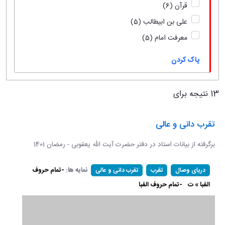
قرآن
(6)
علی بن ابیطالب
(5)
معرفت امام
(5)
پاک کردن
13 نتیجه برای
تقرب دانی و عالی
برگرفته از بیانات استاد در دفتر حضرت آیت الله یعقوبی - رمضان 1401
نمایه ها:
-تمام حروف
دریای وصال
تقرب
تقرب دانی و عالی
الفبا » ت
-تمام حروف الفبا