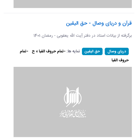
قرآن و دریای وصال - حق الیقین
برگرفته از بیانات استاد در دفتر آِیت الله یعقوبی - رمضان 1401
نمایه ها:
-تمام حروف الفبا » ح
-تمام
دریای وصال
حق الیقین
حروف الفبا