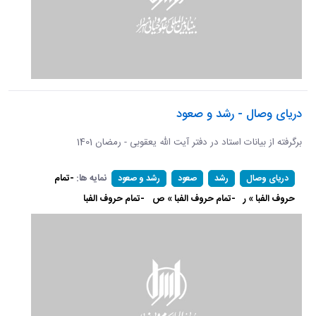
دریای وصال - رشد و صعود
برگرفته از بیانات استاد در دفتر آیت الله یعقوبی - رمضان 1401
نمایه ها:
-تمام
دریای وصال
رشد
صعود
رشد و صعود
حروف الفبا » ر
-تمام حروف الفبا » ص
-تمام حروف الفبا