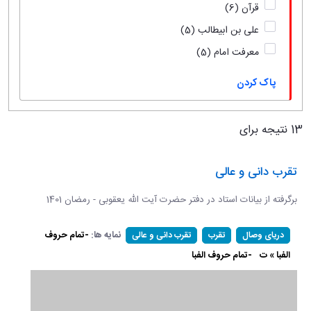
قرآن
(6)
علی بن ابیطالب
(5)
معرفت امام
(5)
پاک کردن
13 نتیجه برای
تقرب دانی و عالی
برگرفته از بیانات استاد در دفتر حضرت آیت الله یعقوبی - رمضان 1401
نمایه ها:
-تمام حروف
دریای وصال
تقرب
تقرب دانی و عالی
الفبا » ت
-تمام حروف الفبا