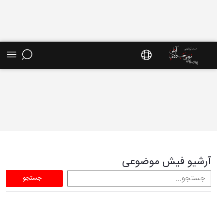
فیش موضوعی - سایت استاد مرتضی جوادی آملی
آرشیو فیش موضوعی
جستجو