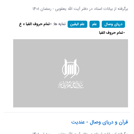
برگرفته از بیانات استاد در دفتر آیت الله یعقوبی - رمضان 1401
نمایه ها:
-تمام حروف الفبا » ع
دریای وصال
علم
علم الیقین
-تمام حروف الفبا
قرآن و دریای وصال - عندیت