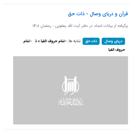
قرآن و دریای وصال - ذات حق
برگرفته از بیانات استاد در دفتر آیت الله یعقوبی - رمضان 1401
نمایه ها:
-تمام حروف الفبا » ذ
-تمام
دریای وصال
ذات حق
حروف الفبا