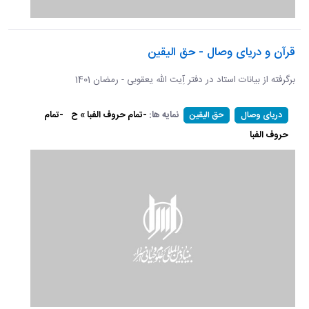
قرآن و دریای وصال - حق الیقین
برگرفته از بیانات استاد در دفتر آِیت الله یعقوبی - رمضان 1401
نمایه ها:
-تمام حروف الفبا » ح
-تمام
دریای وصال
حق الیقین
حروف الفبا