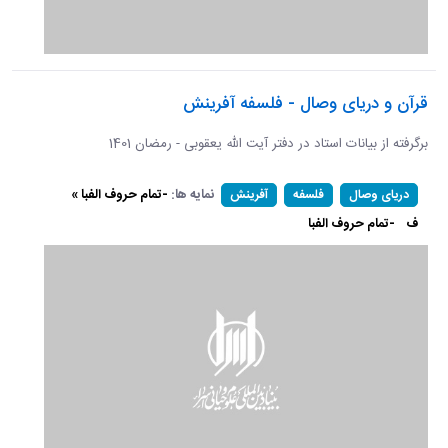
قرآن و دریای وصال - فلسفه آفرینش
برگرفته از بیانات استاد در دفتر آیت الله یعقوبی - رمضان 1401
نمایه ها:
-تمام حروف الفبا »
دریای وصال
فلسفه
آفرینش
ف
-تمام حروف الفبا