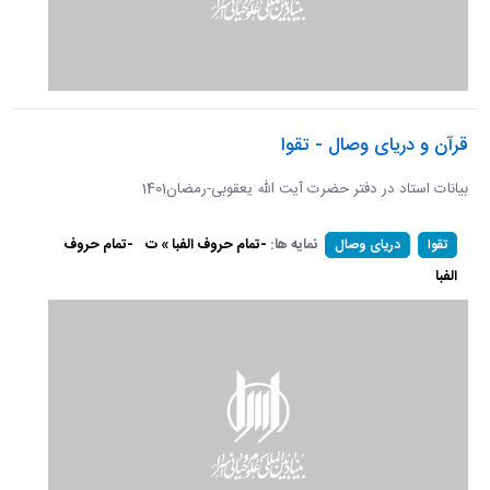
قرآن و دریای وصال - تقوا
بیانات استاد در دفتر حضرت آیت الله یعقوبی-رمضان1401
نمایه ها:
-تمام حروف الفبا » ت
-تمام حروف
تقوا
دریای وصال
الفبا