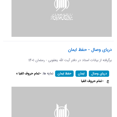
دریای وصال - حفظ ایمان
برگرفته از بیانات استاد در دفتر آیت الله یعقوبی - رمضان 1401
نمایه ها:
-تمام حروف الفبا »
دریای وصال
ایمان
حفظ ایمان
ح
-تمام حروف الفبا