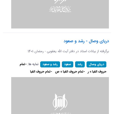
دریای وصال - رشد و صعود
برگرفته از بیانات استاد در دفتر آیت الله یعقوبی - رمضان 1401
نمایه ها:
-تمام
دریای وصال
رشد
صعود
رشد و صعود
حروف الفبا » ر
-تمام حروف الفبا » ص
-تمام حروف الفبا