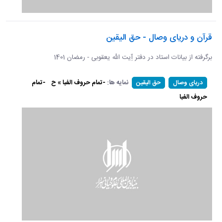
قرآن و دریای وصال - حق الیقین
برگرفته از بیانات استاد در دفتر آِیت الله یعقوبی - رمضان 1401
نمایه ها:
-تمام حروف الفبا » ح
-تمام
دریای وصال
حق الیقین
حروف الفبا