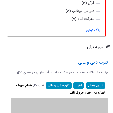
قرآن
(6)
علی بن ابیطالب
(5)
معرفت امام
(5)
پاک کردن
13 نتیجه برای
تقرب دانی و عالی
برگرفته از بیانات استاد در دفتر حضرت آیت الله یعقوبی - رمضان 1401
نمایه ها:
-تمام حروف
دریای وصال
تقرب
تقرب دانی و عالی
الفبا » ت
-تمام حروف الفبا