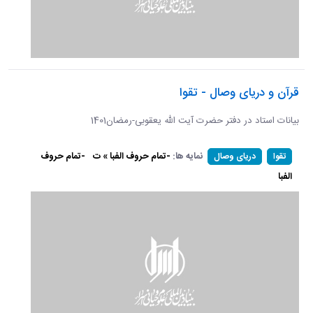
قرآن و دریای وصال - تقوا
بیانات استاد در دفتر حضرت آیت الله یعقوبی-رمضان1401
نمایه ها:
-تمام حروف الفبا » ت
-تمام حروف
تقوا
دریای وصال
الفبا