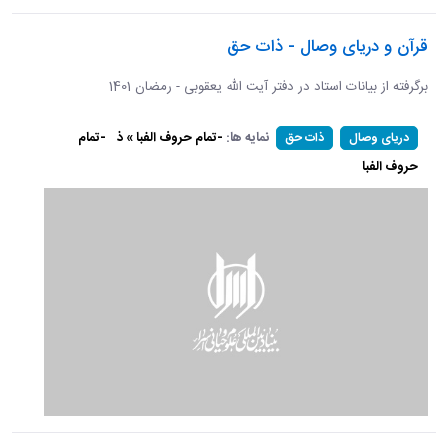
قرآن و دریای وصال - ذات حق
برگرفته از بیانات استاد در دفتر آیت الله یعقوبی - رمضان 1401
نمایه ها:
-تمام حروف الفبا » ذ
-تمام
دریای وصال
ذات حق
حروف الفبا