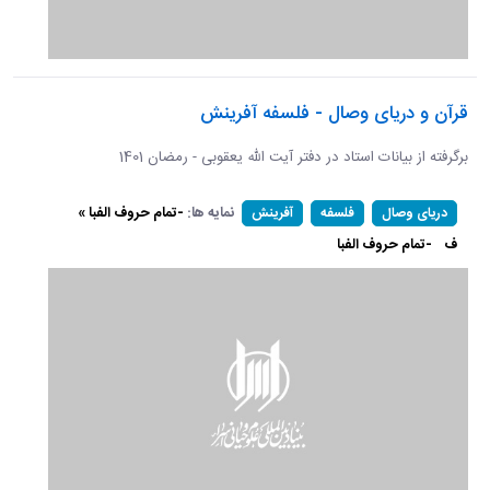
قرآن و دریای وصال - فلسفه آفرینش
برگرفته از بیانات استاد در دفتر آیت الله یعقوبی - رمضان 1401
نمایه ها:
-تمام حروف الفبا »
دریای وصال
فلسفه
آفرینش
ف
-تمام حروف الفبا