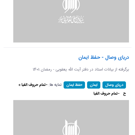
دریای وصال - حفظ ایمان
برگرفته از بیانات استاد در دفتر آیت الله یعقوبی - رمضان 1401
نمایه ها:
-تمام حروف الفبا »
دریای وصال
ایمان
حفظ ایمان
ح
-تمام حروف الفبا