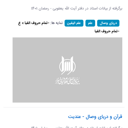
برگرفته از بیانات استاد در دفتر آیت الله یعقوبی - رمضان 1401
نمایه ها:
-تمام حروف الفبا » ع
دریای وصال
علم
علم الیقین
-تمام حروف الفبا
قرآن و دریای وصال - عندیت