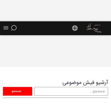
فیش موضوعی - سایت استاد مرتضی جوادی آملی
آرشیو فیش موضوعی
جستجو