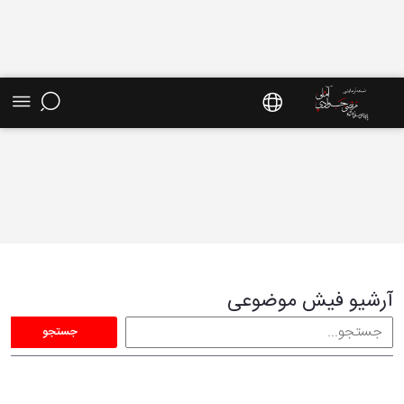
فیش موضوعی - سایت استاد مرتضی جوادی آملی
آرشیو فیش موضوعی
جستجو