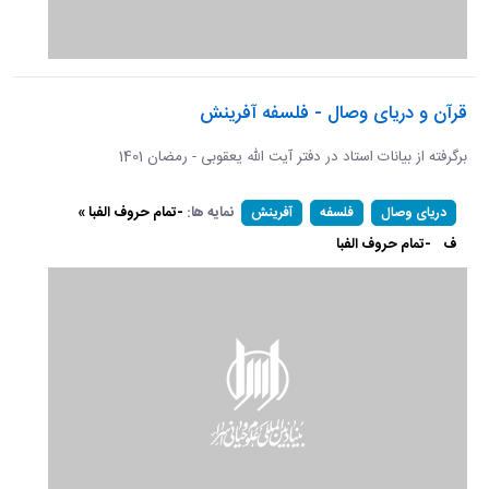
قرآن و دریای وصال - فلسفه آفرینش
برگرفته از بیانات استاد در دفتر آیت الله یعقوبی - رمضان 1401
نمایه ها:
-تمام حروف الفبا »
دریای وصال
فلسفه
آفرینش
ف
-تمام حروف الفبا