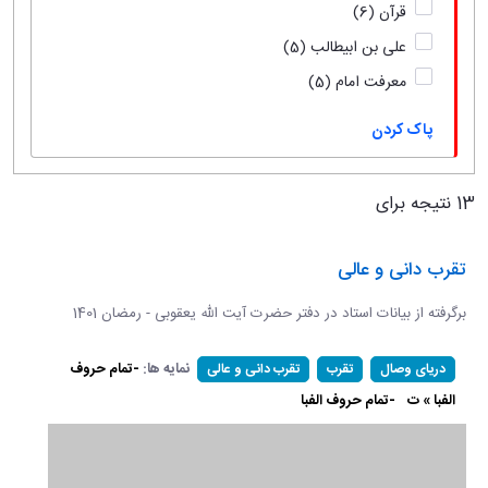
قرآن
(6)
علی بن ابیطالب
(5)
معرفت امام
(5)
پاک کردن
13 نتیجه برای
تقرب دانی و عالی
برگرفته از بیانات استاد در دفتر حضرت آیت الله یعقوبی - رمضان 1401
نمایه ها:
-تمام حروف
دریای وصال
تقرب
تقرب دانی و عالی
الفبا » ت
-تمام حروف الفبا