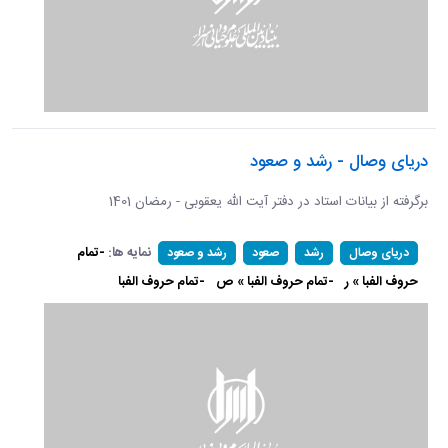
دریای وصال - رشد و صعود
برگرفته از بیانات استاد در دفتر آیت الله یعقوبی - رمضان 1401
نمایه ها:
-تمام
دریای وصال
رشد
صعود
رشد و صعود
حروف الفبا » ر
-تمام حروف الفبا » ص
-تمام حروف الفبا