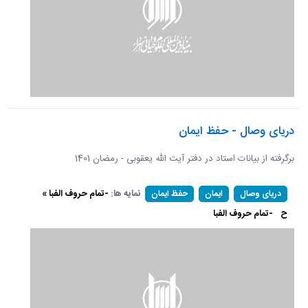
دریای وصال - حفظ ایمان
برگرفته از بیانات استاد در دفتر آیت الله یعقوبی - رمضان 1401
نمایه ها:
-تمام حروف الفبا »
دریای وصال
ایمان
حفظ ایمان
ح
-تمام حروف الفبا