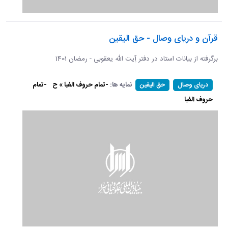
قرآن و دریای وصال - حق الیقین
برگرفته از بیانات استاد در دفتر آِیت الله یعقوبی - رمضان 1401
نمایه ها:
-تمام حروف الفبا » ح
-تمام
دریای وصال
حق الیقین
حروف الفبا