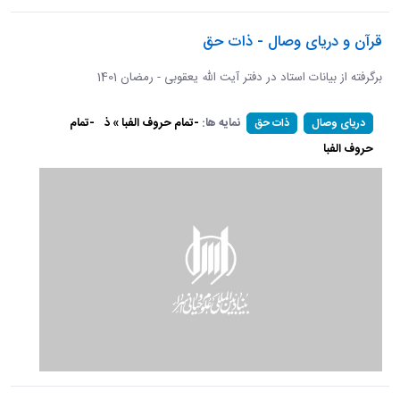
قرآن و دریای وصال - ذات حق
برگرفته از بیانات استاد در دفتر آیت الله یعقوبی - رمضان 1401
نمایه ها:
-تمام حروف الفبا » ذ
-تمام
دریای وصال
ذات حق
حروف الفبا