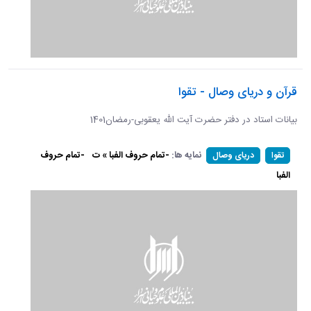
قرآن و دریای وصال - تقوا
بیانات استاد در دفتر حضرت آیت الله یعقوبی-رمضان1401
نمایه ها:
-تمام حروف الفبا » ت
-تمام حروف
تقوا
دریای وصال
الفبا