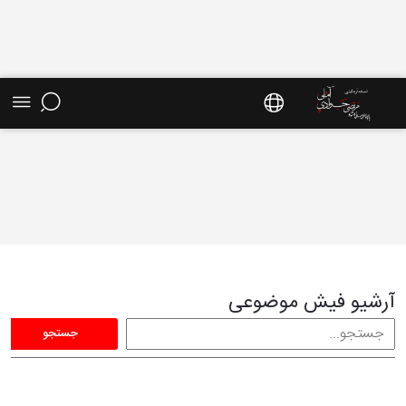
فیش موضوعی - سایت استاد مرتضی جوادی آملی
آرشیو فیش موضوعی
جستجو