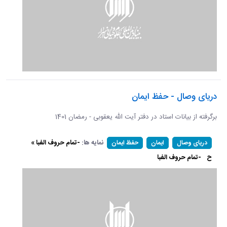
دریای وصال - حفظ ایمان
برگرفته از بیانات استاد در دفتر آیت الله یعقوبی - رمضان 1401
نمایه ها:
-تمام حروف الفبا »
دریای وصال
ایمان
حفظ ایمان
ح
-تمام حروف الفبا