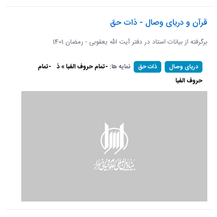
قرآن و دریای وصال - ذات حق
برگرفته از بیانات استاد در دفتر آیت الله یعقوبی - رمضان 1401
نمایه ها:
-تمام حروف الفبا » ذ
-تمام
دریای وصال
ذات حق
حروف الفبا