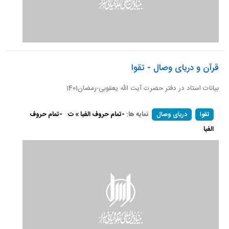
قرآن و دریای وصال - تقوا
بیانات استاد در دفتر حضرت آیت الله یعقوبی-رمضان1401
نمایه ها:
-تمام حروف الفبا » ت
-تمام حروف
تقوا
دریای وصال
الفبا