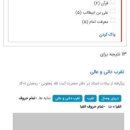
قرآن
(6)
علی بن ابیطالب
(5)
معرفت امام
(5)
پاک کردن
13 نتیجه برای
تقرب دانی و عالی
برگرفته از بیانات استاد در دفتر حضرت آیت الله یعقوبی - رمضان 1401
نمایه ها:
-تمام حروف
دریای وصال
تقرب
تقرب دانی و عالی
الفبا » ت
-تمام حروف الفبا