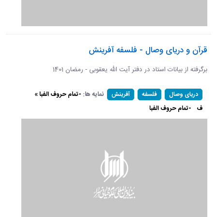
قرآن و دریای وصال - فلسفه آفرینش
برگرفته از بیانات استاد در دفتر آیت الله یعقوبی - رمضان 1401
نمایه ها:
-تمام حروف الفبا »
دریای وصال
فلسفه
آفرینش
ف
-تمام حروف الفبا