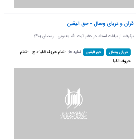
قرآن و دریای وصال - حق الیقین
برگرفته از بیانات استاد در دفتر آِیت الله یعقوبی - رمضان 1401
نمایه ها:
-تمام حروف الفبا » ح
-تمام
دریای وصال
حق الیقین
حروف الفبا