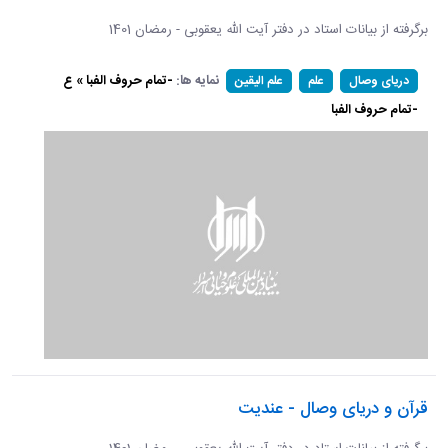
برگرفته از بیانات استاد در دفتر آیت الله یعقوبی - رمضان 1401
نمایه ها:
-تمام حروف الفبا » ع
دریای وصال
علم
علم الیقین
-تمام حروف الفبا
قرآن و دریای وصال - عندیت