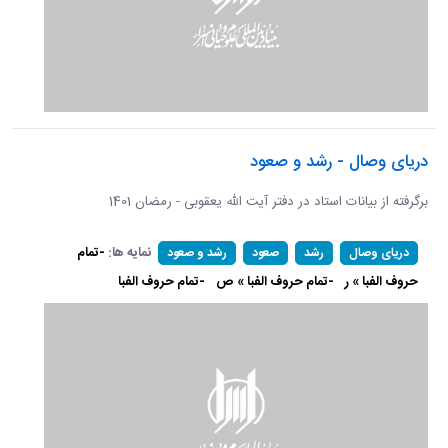
دریای وصال - رشد و صعود
برگرفته از بیانات استاد در دفتر آیت الله یعقوبی - رمضان 1401
نمایه ها:
-تمام
دریای وصال
رشد
صعود
رشد و صعود
حروف الفبا » ر
-تمام حروف الفبا » ص
-تمام حروف الفبا