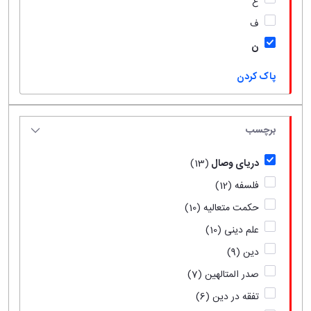
ع
ف
ن
پاک کردن
برچسب
دریای وصال
(13)
فلسفه
(12)
حکمت متعالیه
(10)
علم دینی
(10)
دین
(9)
صدر المتالهین
(7)
تفقه در دین
(6)