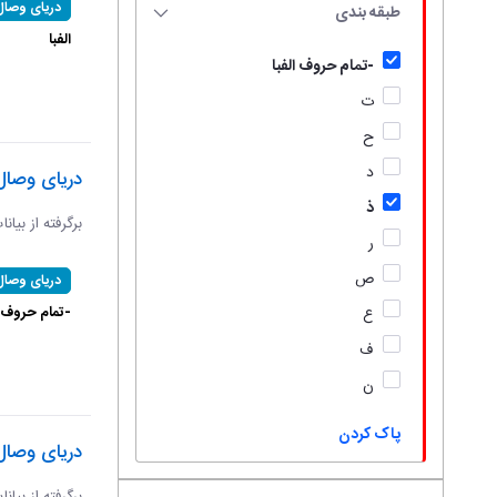
دریای وصال
طبقه بندی
الفبا
-تمام حروف الفبا
ت
ح
د
دریای وصال
ذ
برگرفته از بیان
ر
ص
دریای وصال
-تمام حروف ال
ع
ف
ن
پاک کردن
دریای وصال