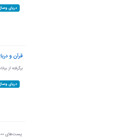
دریای وصال
قرآن و دریا
برگرفته از بیان
دریای وصال
پست‌‌های 100
هر ص