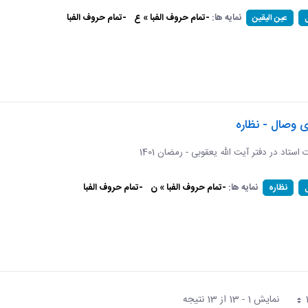
نمایه ها:
-تمام حروف الفبا » ع
-تمام حروف الفبا
عین الیقین
ی وصال - نظاره
ات استاد در دفتر آیت الله یعقوبی - رمضان 1401
نمایه ها:
-تمام حروف الفبا » ن
-تمام حروف الفبا
نظاره
نمایش 1 - 13 از 13 نتیجه
فحه