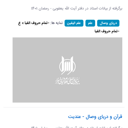
برگرفته از بیانات استاد در دفتر آیت الله یعقوبی - رمضان 1401
نمایه ها:
-تمام حروف الفبا » ع
دریای وصال
علم
علم الیقین
-تمام حروف الفبا
قرآن و دریای وصال - عندیت