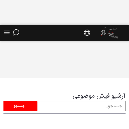
فیش موضوعی - سایت استاد مرتضی جوادی آملی
آرشیو فیش موضوعی
جستجو