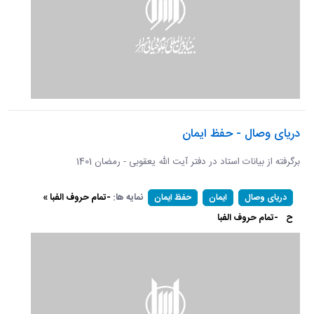
دریای وصال - حفظ ایمان
برگرفته از بیانات استاد در دفتر آیت الله یعقوبی - رمضان 1401
نمایه ها:
-تمام حروف الفبا »
دریای وصال
ایمان
حفظ ایمان
ح
-تمام حروف الفبا