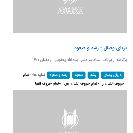
دریای وصال - رشد و صعود
برگرفته از بیانات استاد در دفتر آیت الله یعقوبی - رمضان 1401
نمایه ها:
-تمام
دریای وصال
رشد
صعود
رشد و صعود
حروف الفبا » ر
-تمام حروف الفبا » ص
-تمام حروف الفبا