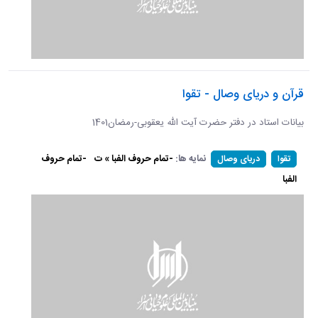
قرآن و دریای وصال - تقوا
بیانات استاد در دفتر حضرت آیت الله یعقوبی-رمضان1401
نمایه ها:
-تمام حروف الفبا » ت
-تمام حروف
تقوا
دریای وصال
الفبا