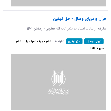
قرآن و دریای وصال - حق الیقین
برگرفته از بیانات استاد در دفتر آِیت الله یعقوبی - رمضان 1401
نمایه ها:
-تمام حروف الفبا » ح
-تمام
دریای وصال
حق الیقین
حروف الفبا