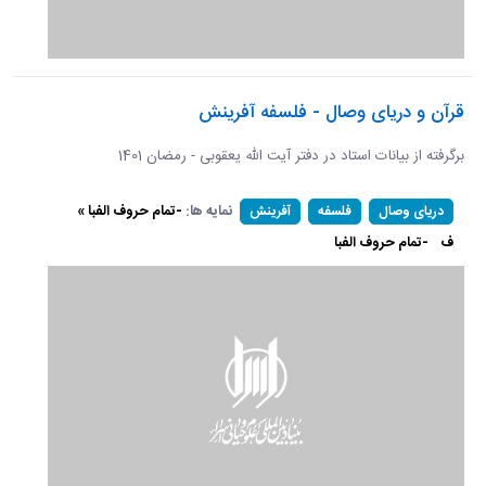
قرآن و دریای وصال - فلسفه آفرینش
برگرفته از بیانات استاد در دفتر آیت الله یعقوبی - رمضان 1401
نمایه ها:
-تمام حروف الفبا »
دریای وصال
فلسفه
آفرینش
ف
-تمام حروف الفبا