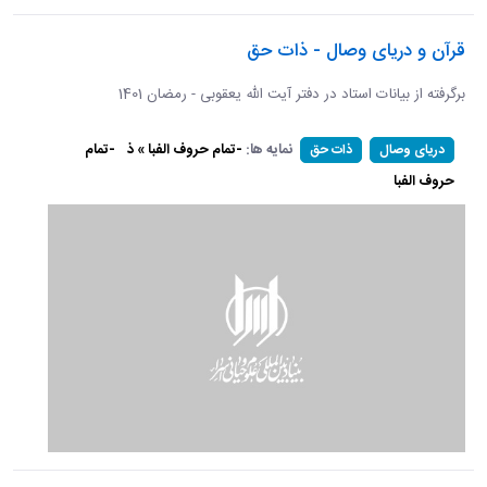
قرآن و دریای وصال - ذات حق
برگرفته از بیانات استاد در دفتر آیت الله یعقوبی - رمضان 1401
نمایه ها:
-تمام حروف الفبا » ذ
-تمام
دریای وصال
ذات حق
حروف الفبا