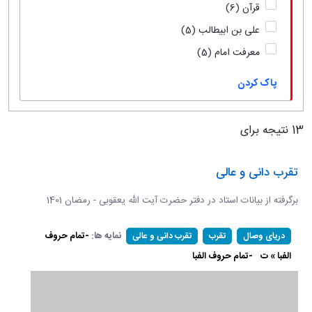
قرآن
(6)
علی بن ابیطالب
(5)
معرفت امام
(5)
پاک کردن
13 نتیجه برای
تقرب دانی و عالی
برگرفته از بیانات استاد در دفتر حضرت آیت الله یعقوبی - رمضان 1401
نمایه ها:
-تمام حروف
دریای وصال
تقرب
تقرب دانی و عالی
الفبا » ت
-تمام حروف الفبا