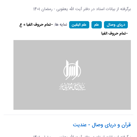
برگرفته از بیانات استاد در دفتر آیت الله یعقوبی - رمضان 1401
نمایه ها:
-تمام حروف الفبا » ع
دریای وصال
علم
علم الیقین
-تمام حروف الفبا
قرآن و دریای وصال - عندیت