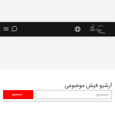
فیش موضوعی - سایت استاد مرتضی جوادی آملی
آرشیو فیش موضوعی
جستجو