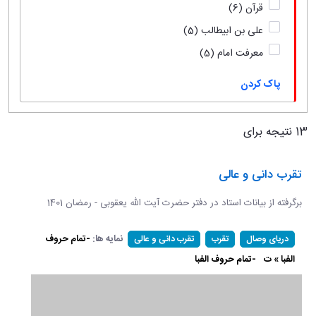
قرآن
(6)
علی بن ابیطالب
(5)
معرفت امام
(5)
پاک کردن
13 نتیجه برای
تقرب دانی و عالی
برگرفته از بیانات استاد در دفتر حضرت آیت الله یعقوبی - رمضان 1401
نمایه ها:
-تمام حروف
دریای وصال
تقرب
تقرب دانی و عالی
الفبا » ت
-تمام حروف الفبا