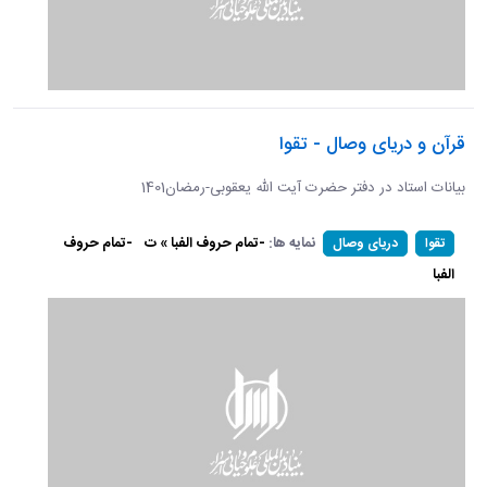
قرآن و دریای وصال - تقوا
بیانات استاد در دفتر حضرت آیت الله یعقوبی-رمضان1401
نمایه ها:
-تمام حروف الفبا » ت
-تمام حروف
تقوا
دریای وصال
الفبا