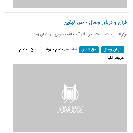
قرآن و دریای وصال - حق الیقین
برگرفته از بیانات استاد در دفتر آِیت الله یعقوبی - رمضان 1401
نمایه ها:
-تمام حروف الفبا » ح
-تمام
دریای وصال
حق الیقین
حروف الفبا