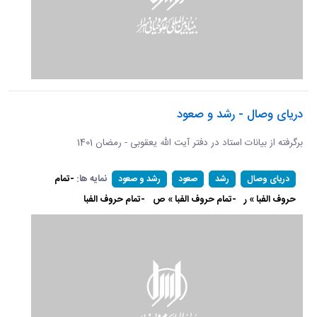
دریای وصال - رشد و صعود
برگرفته از بیانات استاد در دفتر آیت الله یعقوبی - رمضان 1401
نمایه ها:
-تمام
دریای وصال
رشد
صعود
رشد و صعود
حروف الفبا » ر
-تمام حروف الفبا » ص
-تمام حروف الفبا