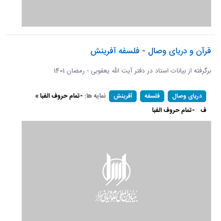
قرآن و دریای وصال - فلسفه آفرینش
برگرفته از بیانات استاد در دفتر آیت الله یعقوبی - رمضان 1401
نمایه ها:
-تمام حروف الفبا »
دریای وصال
فلسفه
آفرینش
ف
-تمام حروف الفبا