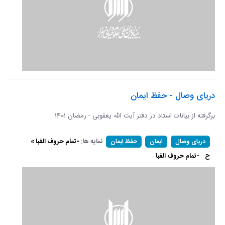
دریای وصال - حفظ ایمان
برگرفته از بیانات استاد در دفتر آیت الله یعقوبی - رمضان 1401
نمایه ها:
-تمام حروف الفبا »
دریای وصال
ایمان
حفظ ایمان
ح
-تمام حروف الفبا