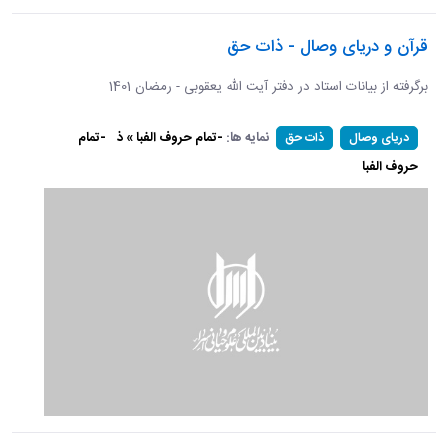
قرآن و دریای وصال - ذات حق
برگرفته از بیانات استاد در دفتر آیت الله یعقوبی - رمضان 1401
نمایه ها:
-تمام حروف الفبا » ذ
-تمام
دریای وصال
ذات حق
حروف الفبا