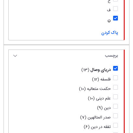
ع
ف
ن
پاک کردن
برچسب
دریای وصال
(13)
فلسفه
(12)
حکمت متعالیه
(10)
علم دینی
(10)
دین
(9)
صدر المتالهین
(7)
تفقه در دین
(6)