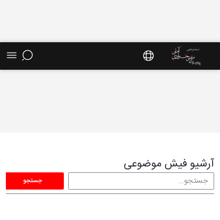
فیش موضوعی - سایت استاد مرتضی جوادی آملی
آرشیو فیش موضوعی
جستجو