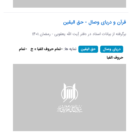
قرآن و دریای وصال - حق الیقین
برگرفته از بیانات استاد در دفتر آِیت الله یعقوبی - رمضان 1401
نمایه ها:
-تمام حروف الفبا » ح
-تمام
دریای وصال
حق الیقین
حروف الفبا