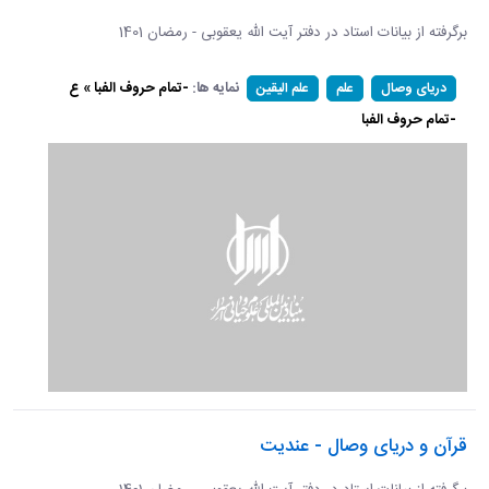
برگرفته از بیانات استاد در دفتر آیت الله یعقوبی - رمضان 1401
نمایه ها:
-تمام حروف الفبا » ع
دریای وصال
علم
علم الیقین
-تمام حروف الفبا
قرآن و دریای وصال - عندیت