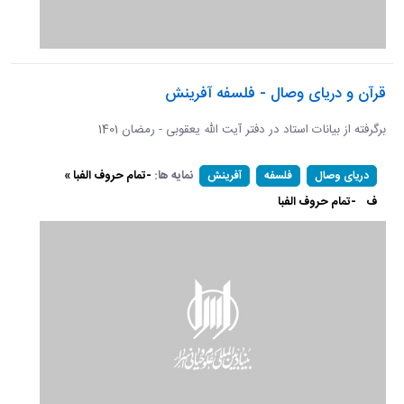
قرآن و دریای وصال - فلسفه آفرینش
برگرفته از بیانات استاد در دفتر آیت الله یعقوبی - رمضان 1401
نمایه ها:
-تمام حروف الفبا »
دریای وصال
فلسفه
آفرینش
ف
-تمام حروف الفبا