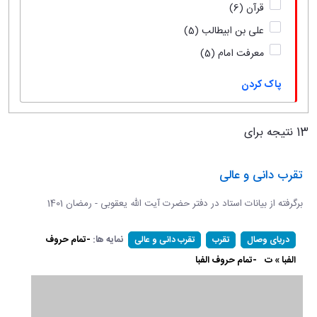
قرآن
(6)
علی بن ابیطالب
(5)
معرفت امام
(5)
پاک کردن
13 نتیجه برای
تقرب دانی و عالی
برگرفته از بیانات استاد در دفتر حضرت آیت الله یعقوبی - رمضان 1401
نمایه ها:
-تمام حروف
دریای وصال
تقرب
تقرب دانی و عالی
الفبا » ت
-تمام حروف الفبا