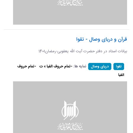
قرآن و دریای وصال - تقوا
بیانات استاد در دفتر حضرت آیت الله یعقوبی-رمضان1401
نمایه ها:
-تمام حروف الفبا » ت
-تمام حروف
تقوا
دریای وصال
الفبا