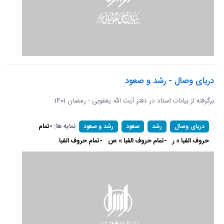
دریای وصال - رشد و صعود
برگرفته از بیانات استاد در دفتر آیت الله یعقوبی - رمضان 1401
نمایه ها:
-تمام
دریای وصال
رشد
صعود
رشد و صعود
حروف الفبا » ر
-تمام حروف الفبا » ص
-تمام حروف الفبا