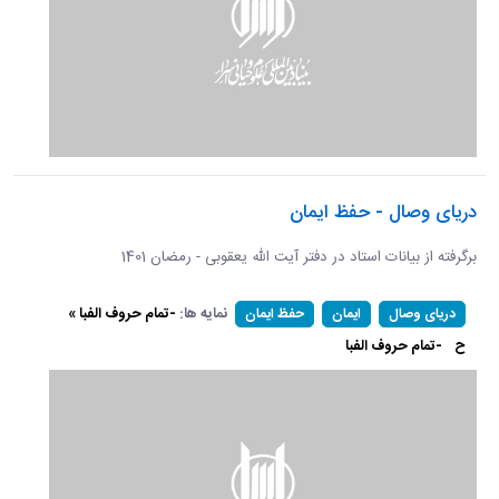
دریای وصال - حفظ ایمان
برگرفته از بیانات استاد در دفتر آیت الله یعقوبی - رمضان 1401
نمایه ها:
-تمام حروف الفبا »
دریای وصال
ایمان
حفظ ایمان
ح
-تمام حروف الفبا