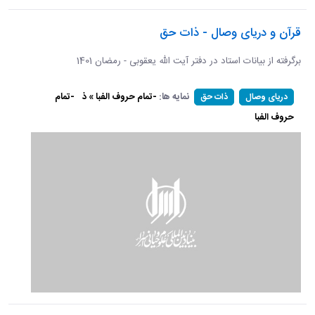
قرآن و دریای وصال - ذات حق
برگرفته از بیانات استاد در دفتر آیت الله یعقوبی - رمضان 1401
نمایه ها:
-تمام حروف الفبا » ذ
-تمام
دریای وصال
ذات حق
حروف الفبا