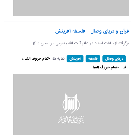
قرآن و دریای وصال - فلسفه آفرینش
برگرفته از بیانات استاد در دفتر آیت الله یعقوبی - رمضان 1401
نمایه ها:
-تمام حروف الفبا »
دریای وصال
فلسفه
آفرینش
ف
-تمام حروف الفبا