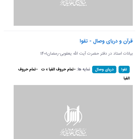
قرآن و دریای وصال - تقوا
بیانات استاد در دفتر حضرت آیت الله یعقوبی-رمضان1401
نمایه ها:
-تمام حروف الفبا » ت
-تمام حروف
تقوا
دریای وصال
الفبا