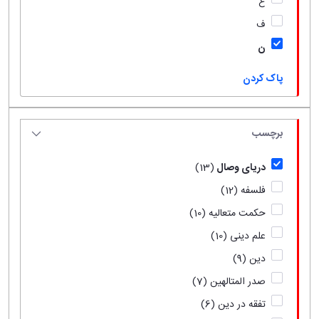
ع
ف
ن
پاک کردن
برچسب
دریای وصال
(13)
فلسفه
(12)
حکمت متعالیه
(10)
علم دینی
(10)
دین
(9)
صدر المتالهین
(7)
تفقه در دین
(6)