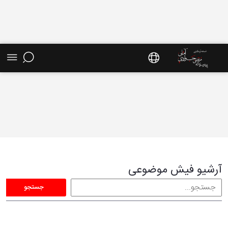
فیش موضوعی - سایت استاد مرتضی جوادی آملی
آرشیو فیش موضوعی
جستجو