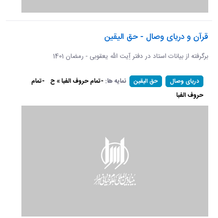
قرآن و دریای وصال - حق الیقین
برگرفته از بیانات استاد در دفتر آِیت الله یعقوبی - رمضان 1401
نمایه ها:
-تمام حروف الفبا » ح
-تمام
دریای وصال
حق الیقین
حروف الفبا