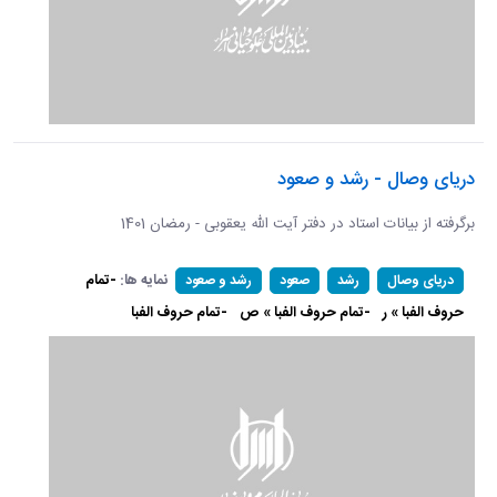
دریای وصال - رشد و صعود
برگرفته از بیانات استاد در دفتر آیت الله یعقوبی - رمضان 1401
نمایه ها:
-تمام
دریای وصال
رشد
صعود
رشد و صعود
حروف الفبا » ر
-تمام حروف الفبا » ص
-تمام حروف الفبا