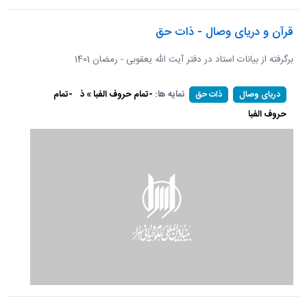
قرآن و دریای وصال - ذات حق
برگرفته از بیانات استاد در دفتر آیت الله یعقوبی - رمضان 1401
نمایه ها:
-تمام حروف الفبا » ذ
-تمام
دریای وصال
ذات حق
حروف الفبا