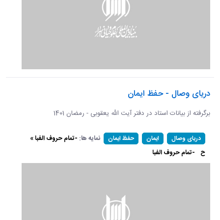
دریای وصال - حفظ ایمان
برگرفته از بیانات استاد در دفتر آیت الله یعقوبی - رمضان 1401
نمایه ها:
-تمام حروف الفبا »
دریای وصال
ایمان
حفظ ایمان
ح
-تمام حروف الفبا