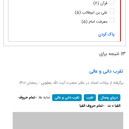
قرآن
(6)
علی بن ابیطالب
(5)
معرفت امام
(5)
پاک کردن
13 نتیجه برای
تقرب دانی و عالی
برگرفته از بیانات استاد در دفتر حضرت آیت الله یعقوبی - رمضان 1401
نمایه ها:
-تمام حروف
دریای وصال
تقرب
تقرب دانی و عالی
الفبا » ت
-تمام حروف الفبا