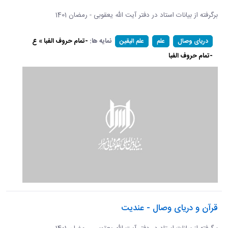
برگرفته از بیانات استاد در دفتر آیت الله یعقوبی - رمضان 1401
نمایه ها:
-تمام حروف الفبا » ع
دریای وصال
علم
علم الیقین
-تمام حروف الفبا
قرآن و دریای وصال - عندیت