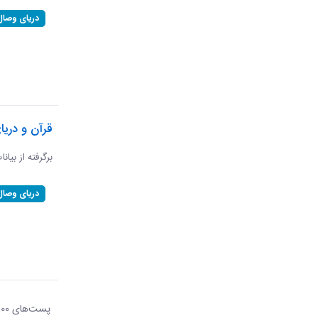
دریای وصال
قرآن و دریا
برگرفته از بیان
دریای وصال
پست‌‌های 100
هر ص