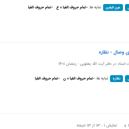
نمایه ها:
-تمام حروف الفبا » ع
-تمام حروف الفبا
عین الیقین
ی وصال - نظاره
ات استاد در دفتر آیت الله یعقوبی - رمضان 1401
نمایه ها:
-تمام حروف الفبا » ن
-تمام حروف الفبا
نظاره
نمایش 1 - 13 از 13 نتیجه
فحه