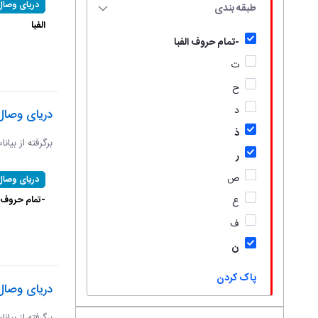
دریای وصال
طبقه بندی
الفبا
-تمام حروف الفبا
ت
ح
د
دریای وصال
ذ
برگرفته از بیان
ر
ص
دریای وصال
-تمام حروف ال
ع
ف
ن
پاک کردن
دریای وصال