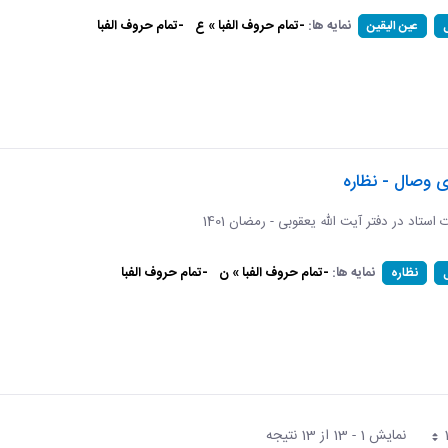
نمایه ها:
-تمام حروف الفبا » ع
-تمام حروف الفبا
عین الیقین
ی وصال - نظاره
ات استاد در دفتر آیت الله یعقوبی - رمضان 1401
نمایه ها:
-تمام حروف الفبا » ن
-تمام حروف الفبا
نظاره
نمایش 1 - 13 از 13 نتیجه
فحه