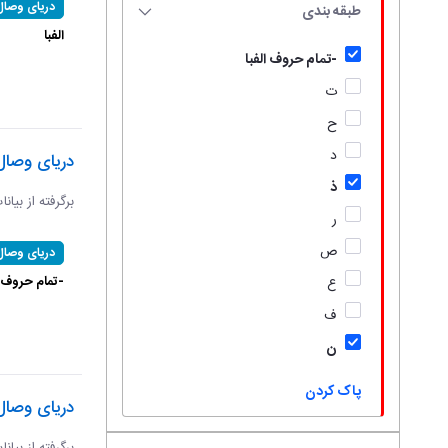
دریای وصال
طبقه بندی
الفبا
-تمام حروف الفبا
ت
ح
د
دریای وصال
ذ
برگرفته از بیان
ر
ص
دریای وصال
-تمام حروف ال
ع
ف
ن
پاک کردن
دریای وصال