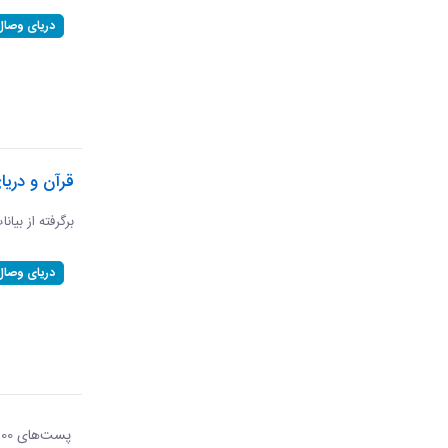
دریای وصال
قرآن و دریا
برگرفته از بیان
دریای وصال
پست‌‌های 100
هر ص