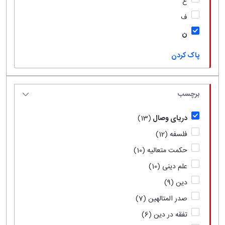
ع
ف
ن
پاک کردن
برچسب
دریای وصال
(13)
فلسفه
(12)
حکمت متعالیه
(10)
علم دینی
(10)
دین
(9)
صدر المتالهین
(7)
تفقه در دین
(6)