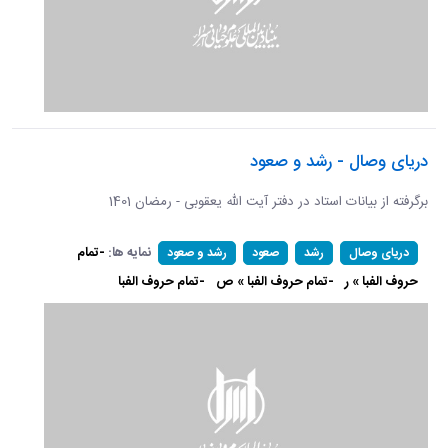
دریای وصال - رشد و صعود
برگرفته از بیانات استاد در دفتر آیت الله یعقوبی - رمضان 1401
نمایه ها:
-تمام
دریای وصال
رشد
صعود
رشد و صعود
حروف الفبا » ر
-تمام حروف الفبا » ص
-تمام حروف الفبا