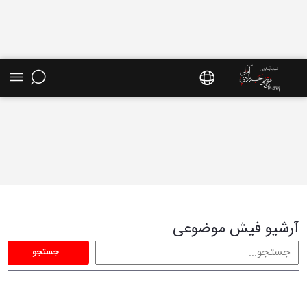
فیش موضوعی - سایت استاد مرتضی جوادی آملی
آرشیو فیش موضوعی
جستجو