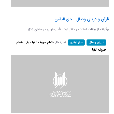
قرآن و دریای وصال - حق الیقین
برگرفته از بیانات استاد در دفتر آِیت الله یعقوبی - رمضان 1401
نمایه ها:
-تمام حروف الفبا » ح
-تمام
دریای وصال
حق الیقین
حروف الفبا