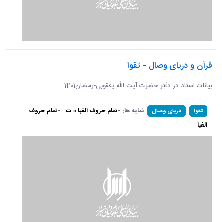
قرآن و دریای وصال - تقوا
بیانات استاد در دفتر حضرت آیت الله یعقوبی-رمضان1401
نمایه ها:
-تمام حروف الفبا » ت
-تمام حروف
تقوا
دریای وصال
الفبا