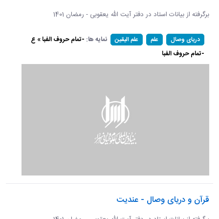
برگرفته از بیانات استاد در دفتر آیت الله یعقوبی - رمضان 1401
نمایه ها:
-تمام حروف الفبا » ع
دریای وصال
علم
علم الیقین
-تمام حروف الفبا
قرآن و دریای وصال - عندیت