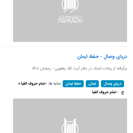
دریای وصال - حفظ ایمان
برگرفته از بیانات استاد در دفتر آیت الله یعقوبی - رمضان 1401
نمایه ها:
-تمام حروف الفبا »
دریای وصال
ایمان
حفظ ایمان
ح
-تمام حروف الفبا