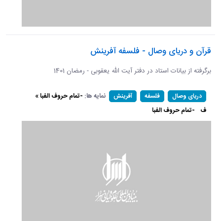
قرآن و دریای وصال - فلسفه آفرینش
برگرفته از بیانات استاد در دفتر آیت الله یعقوبی - رمضان 1401
نمایه ها:
-تمام حروف الفبا »
دریای وصال
فلسفه
آفرینش
ف
-تمام حروف الفبا