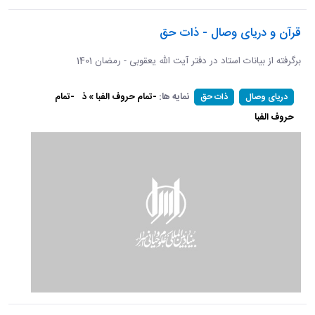
قرآن و دریای وصال - ذات حق
برگرفته از بیانات استاد در دفتر آیت الله یعقوبی - رمضان 1401
نمایه ها:
-تمام حروف الفبا » ذ
-تمام
دریای وصال
ذات حق
حروف الفبا