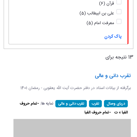
قرآن
(6)
علی بن ابیطالب
(5)
معرفت امام
(5)
پاک کردن
13 نتیجه برای
تقرب دانی و عالی
برگرفته از بیانات استاد در دفتر حضرت آیت الله یعقوبی - رمضان 1401
نمایه ها:
-تمام حروف
دریای وصال
تقرب
تقرب دانی و عالی
الفبا » ت
-تمام حروف الفبا